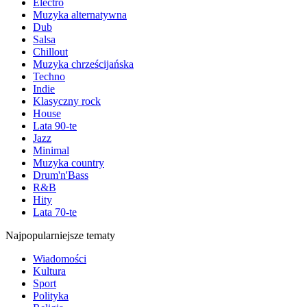
Electro
Muzyka alternatywna
Dub
Salsa
Chillout
Muzyka chrześcijańska
Techno
Indie
Klasyczny rock
House
Lata 90-te
Jazz
Minimal
Muzyka country
Drum'n'Bass
R&B
Hity
Lata 70-te
Najpopularniejsze tematy
Wiadomości
Kultura
Sport
Polityka