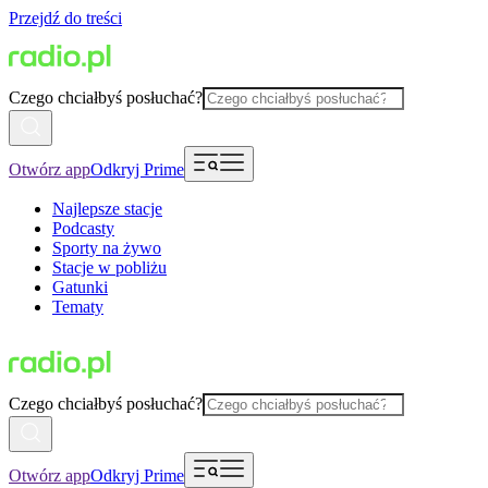
Przejdź do treści
Czego chciałbyś posłuchać?
Otwórz app
Odkryj Prime
Najlepsze stacje
Podcasty
Sporty na żywo
Stacje w pobliżu
Gatunki
Tematy
Czego chciałbyś posłuchać?
Otwórz app
Odkryj Prime