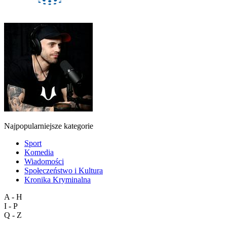
Najpopularniejsze kategorie
Sport
Komedia
Wiadomości
Społeczeństwo i Kultura
Kronika Kryminalna
A - H
I - P
Q - Z