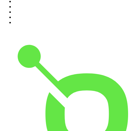
6
.
Podcast Wojenne Historie
7
.
Olga Herring True Crime
8
.
Radio Naukowe
9
.
OSW - Ośrodek Studiów Wschodnich
10
.
Przemek Górczyk Podcast