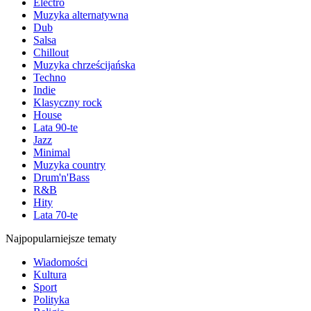
Electro
Muzyka alternatywna
Dub
Salsa
Chillout
Muzyka chrześcijańska
Techno
Indie
Klasyczny rock
House
Lata 90-te
Jazz
Minimal
Muzyka country
Drum'n'Bass
R&B
Hity
Lata 70-te
Najpopularniejsze tematy
Wiadomości
Kultura
Sport
Polityka