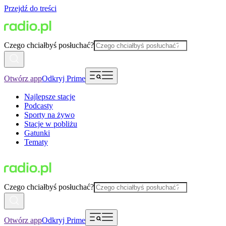
Przejdź do treści
Czego chciałbyś posłuchać?
Otwórz app
Odkryj Prime
Najlepsze stacje
Podcasty
Sporty na żywo
Stacje w pobliżu
Gatunki
Tematy
Czego chciałbyś posłuchać?
Otwórz app
Odkryj Prime