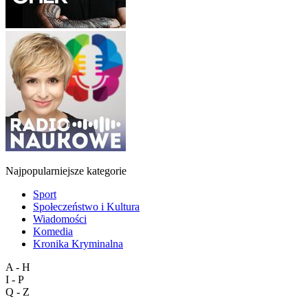
Najpopularniejsze kategorie
Sport
Społeczeństwo i Kultura
Wiadomości
Komedia
Kronika Kryminalna
A - H
I - P
Q - Z