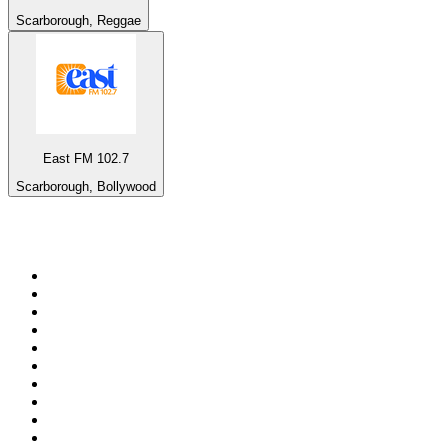
Scarborough, Reggae
East FM 102.7
Scarborough, Bollywood
Top 100 na
radio.pl
1
.
RMF FM
2
.
CHILLOUT ANTENNE von ANTENNE BAYERN
3
.
VOX FM
4
.
Radio ZET
5
.
TOK FM
6
.
Trendy Radio
7
.
Radio FEST
8
.
Złote Przeboje
9
.
RMF MAXX
10
.
Eska