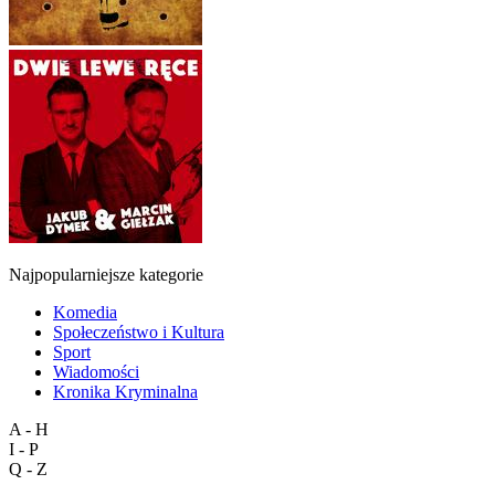
Najpopularniejsze kategorie
Komedia
Społeczeństwo i Kultura
Sport
Wiadomości
Kronika Kryminalna
A - H
I - P
Q - Z