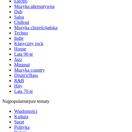
Electro
Muzyka alternatywna
Dub
Salsa
Chillout
Muzyka chrześcijańska
Techno
Indie
Klasyczny rock
House
Lata 90-te
Jazz
Minimal
Muzyka country
Drum'n'Bass
R&B
Hity
Lata 70-te
Najpopularniejsze tematy
Wiadomości
Kultura
Sport
Polityka