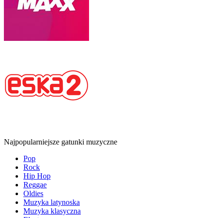
Najpopularniejsze gatunki muzyczne
Pop
Rock
Hip Hop
Reggae
Oldies
Muzyka latynoska
Muzyka klasyczna