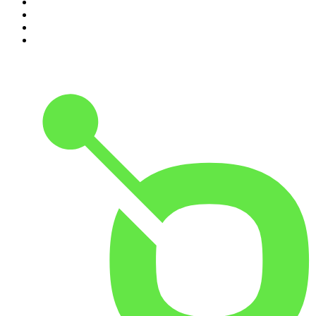
7
.
Radio Naukowe
8
.
Przemek Górczyk Podcast
9
.
Podcast Wojenne Historie
10
.
Dwie lewe ręce