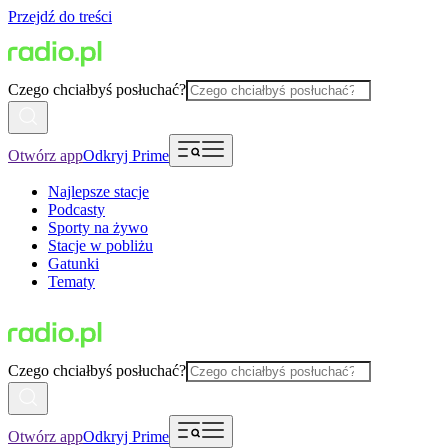
Przejdź do treści
Czego chciałbyś posłuchać?
Otwórz app
Odkryj Prime
Najlepsze stacje
Podcasty
Sporty na żywo
Stacje w pobliżu
Gatunki
Tematy
Czego chciałbyś posłuchać?
Otwórz app
Odkryj Prime