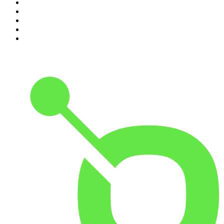
6
.
Podcast Wojenne Historie
7
.
Olga Herring True Crime
8
.
Radio Naukowe
9
.
OSW - Ośrodek Studiów Wschodnich
10
.
Przemek Górczyk Podcast