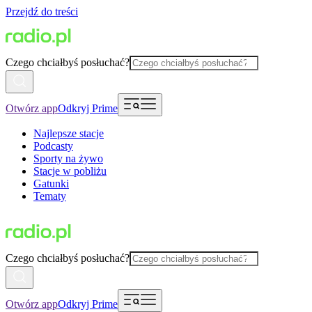
Przejdź do treści
Czego chciałbyś posłuchać?
Otwórz app
Odkryj Prime
Najlepsze stacje
Podcasty
Sporty na żywo
Stacje w pobliżu
Gatunki
Tematy
Czego chciałbyś posłuchać?
Otwórz app
Odkryj Prime