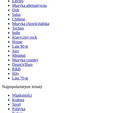
Electro
Muzyka alternatywna
Dub
Salsa
Chillout
Muzyka chrześcijańska
Techno
Indie
Klasyczny rock
House
Lata 90-te
Jazz
Minimal
Muzyka country
Drum'n'Bass
R&B
Hity
Lata 70-te
Najpopularniejsze tematy
Wiadomości
Kultura
Sport
Polityka