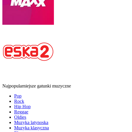
Najpopularniejsze gatunki muzyczne
Pop
Rock
Hip Hop
Reggae
Oldies
Muzyka latynoska
Muzyka klasyczna