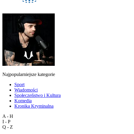
Najpopularniejsze kategorie
Sport
Wiadomości
Społeczeństwo i Kultura
Komedia
Kronika Kryminalna
A - H
I - P
Q - Z