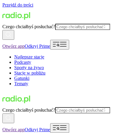
Przejdź do treści
Czego chciałbyś posłuchać?
Otwórz app
Odkryj Prime
Najlepsze stacje
Podcasty
Sporty na żywo
Stacje w pobliżu
Gatunki
Tematy
Czego chciałbyś posłuchać?
Otwórz app
Odkryj Prime