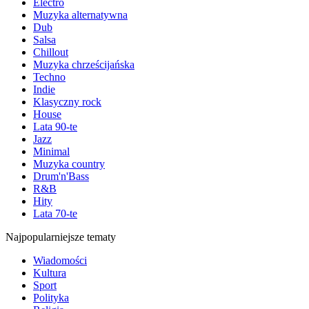
Electro
Muzyka alternatywna
Dub
Salsa
Chillout
Muzyka chrześcijańska
Techno
Indie
Klasyczny rock
House
Lata 90-te
Jazz
Minimal
Muzyka country
Drum'n'Bass
R&B
Hity
Lata 70-te
Najpopularniejsze tematy
Wiadomości
Kultura
Sport
Polityka