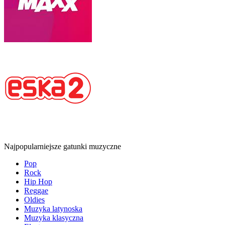
Najpopularniejsze gatunki muzyczne
Pop
Rock
Hip Hop
Reggae
Oldies
Muzyka latynoska
Muzyka klasyczna