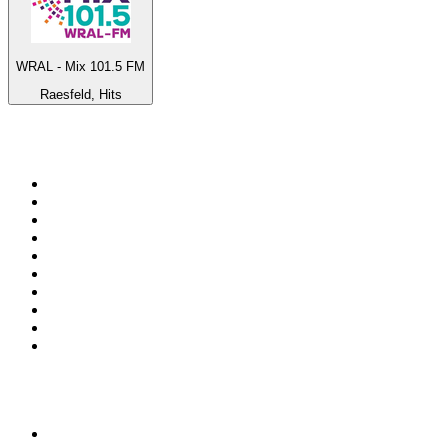
WRAL - Mix 101.5 FM
Raesfeld, Hits
Top 100 na
radio.pl
1
.
RMF FM
2
.
CHILLOUT ANTENNE von ANTENNE BAYERN
3
.
VOX FM
4
.
Radio ZET
5
.
TOK FM
6
.
Radio FEST
7
.
Złote Przeboje
8
.
Trendy Radio
9
.
RMF MAXX
10
.
Eska
100 najlepszych podcastów w
Polsce
1
.
Raport o stanie świata Dariusza Rosiaka