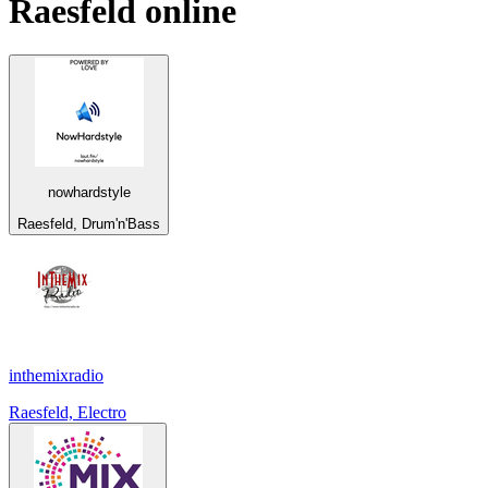
Raesfeld
online
nowhardstyle
Raesfeld, Drum'n'Bass
inthemixradio
Raesfeld, Electro