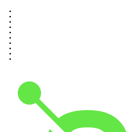
1
.
Raport o stanie świata Dariusza Rosiaka
2
.
Kryminatorium
3
.
Piąte: Nie zabijaj
4
.
Olga Herring True Crime
5
.
Futura Podcast
6
.
Przemek Górczyk Podcast
7
.
Podcast Wojenne Historie
8
.
Radio Naukowe
9
.
Podcast Historyczny
10
.
Cyprian Majcher