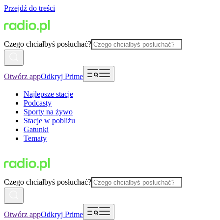
Przejdź do treści
Czego chciałbyś posłuchać?
Otwórz app
Odkryj Prime
Najlepsze stacje
Podcasty
Sporty na żywo
Stacje w pobliżu
Gatunki
Tematy
Czego chciałbyś posłuchać?
Otwórz app
Odkryj Prime