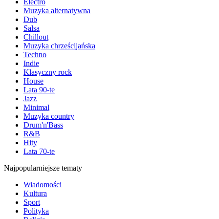
Electro
Muzyka alternatywna
Dub
Salsa
Chillout
Muzyka chrześcijańska
Techno
Indie
Klasyczny rock
House
Lata 90-te
Jazz
Minimal
Muzyka country
Drum'n'Bass
R&B
Hity
Lata 70-te
Najpopularniejsze tematy
Wiadomości
Kultura
Sport
Polityka