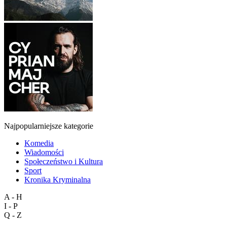
Najpopularniejsze kategorie
Komedia
Wiadomości
Społeczeństwo i Kultura
Sport
Kronika Kryminalna
A - H
I - P
Q - Z