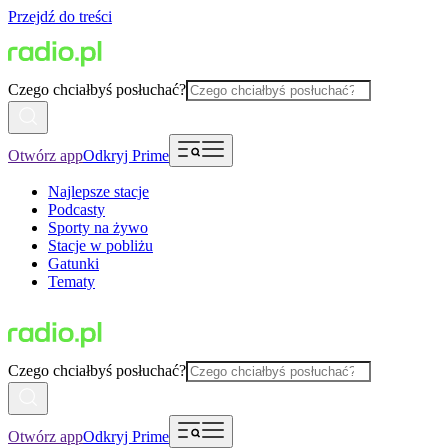
Przejdź do treści
Czego chciałbyś posłuchać?
Otwórz app
Odkryj Prime
Najlepsze stacje
Podcasty
Sporty na żywo
Stacje w pobliżu
Gatunki
Tematy
Czego chciałbyś posłuchać?
Otwórz app
Odkryj Prime