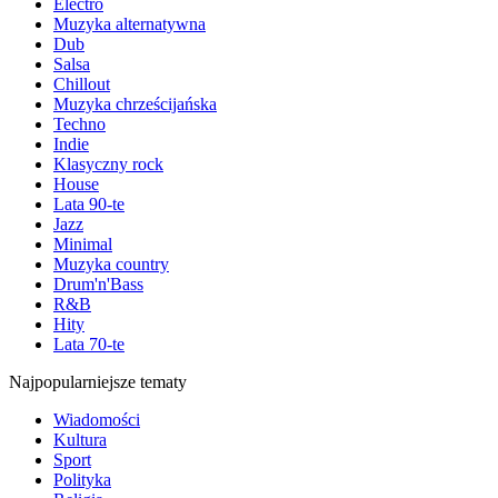
Electro
Muzyka alternatywna
Dub
Salsa
Chillout
Muzyka chrześcijańska
Techno
Indie
Klasyczny rock
House
Lata 90-te
Jazz
Minimal
Muzyka country
Drum'n'Bass
R&B
Hity
Lata 70-te
Najpopularniejsze tematy
Wiadomości
Kultura
Sport
Polityka