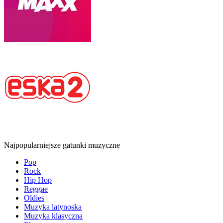
Najpopularniejsze gatunki muzyczne
Pop
Rock
Hip Hop
Reggae
Oldies
Muzyka latynoska
Muzyka klasyczna