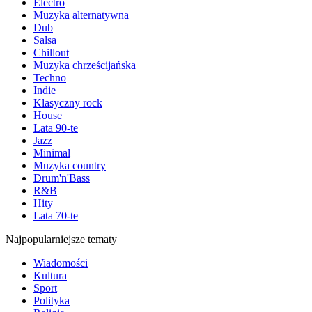
Electro
Muzyka alternatywna
Dub
Salsa
Chillout
Muzyka chrześcijańska
Techno
Indie
Klasyczny rock
House
Lata 90-te
Jazz
Minimal
Muzyka country
Drum'n'Bass
R&B
Hity
Lata 70-te
Najpopularniejsze tematy
Wiadomości
Kultura
Sport
Polityka