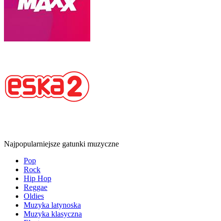
Najpopularniejsze gatunki muzyczne
Pop
Rock
Hip Hop
Reggae
Oldies
Muzyka latynoska
Muzyka klasyczna