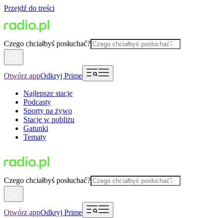
Przejdź do treści
Czego chciałbyś posłuchać?
Otwórz app
Odkryj Prime
Najlepsze stacje
Podcasty
Sporty na żywo
Stacje w pobliżu
Gatunki
Tematy
Czego chciałbyś posłuchać?
Otwórz app
Odkryj Prime