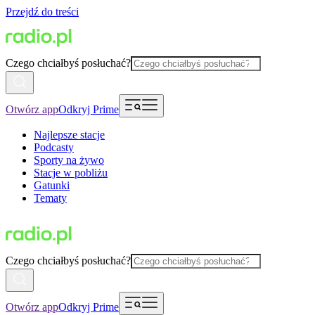
Przejdź do treści
Czego chciałbyś posłuchać?
Otwórz app
Odkryj Prime
Najlepsze stacje
Podcasty
Sporty na żywo
Stacje w pobliżu
Gatunki
Tematy
Czego chciałbyś posłuchać?
Otwórz app
Odkryj Prime