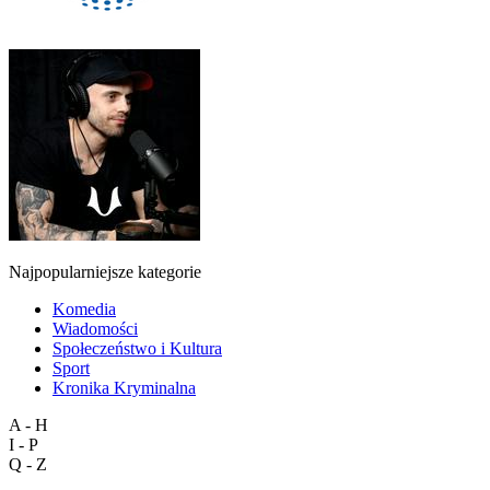
Najpopularniejsze kategorie
Komedia
Wiadomości
Społeczeństwo i Kultura
Sport
Kronika Kryminalna
A - H
I - P
Q - Z