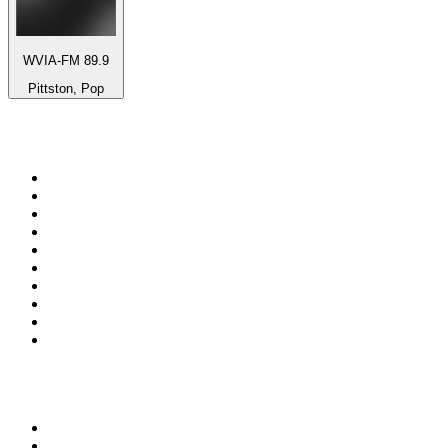
WVIA-FM 89.9
Pittston, Pop
Top 100 na
radio.pl
1
.
RMF FM
2
.
VOX FM
3
.
CHILLOUT ANTENNE von ANTENNE BAYERN
4
.
Trendy Radio
5
.
Radio ZET
6
.
TOK FM
7
.
Radio FEST
8
.
Złote Przeboje
9
.
RMF MAXX
10
.
Eska
100 najlepszych podcastów w
Polsce
1
.
Piąte: Nie zabijaj
2
.
Kryminatorium