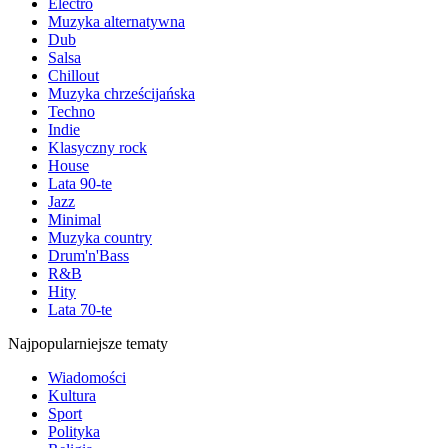
Electro
Muzyka alternatywna
Dub
Salsa
Chillout
Muzyka chrześcijańska
Techno
Indie
Klasyczny rock
House
Lata 90-te
Jazz
Minimal
Muzyka country
Drum'n'Bass
R&B
Hity
Lata 70-te
Najpopularniejsze tematy
Wiadomości
Kultura
Sport
Polityka