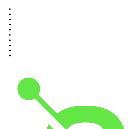
1
.
Piąte: Nie zabijaj
2
.
Kryminatorium
3
.
Raport o stanie świata Dariusza Rosiaka
4
.
Futura Podcast
5
.
Cyprian Majcher
6
.
Podcast Wojenne Historie
7
.
Olga Herring True Crime
8
.
Radio Naukowe
9
.
OSW - Ośrodek Studiów Wschodnich
10
.
Przemek Górczyk Podcast