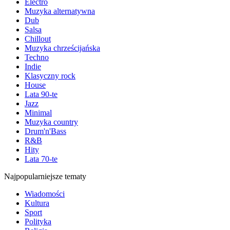
Electro
Muzyka alternatywna
Dub
Salsa
Chillout
Muzyka chrześcijańska
Techno
Indie
Klasyczny rock
House
Lata 90-te
Jazz
Minimal
Muzyka country
Drum'n'Bass
R&B
Hity
Lata 70-te
Najpopularniejsze tematy
Wiadomości
Kultura
Sport
Polityka