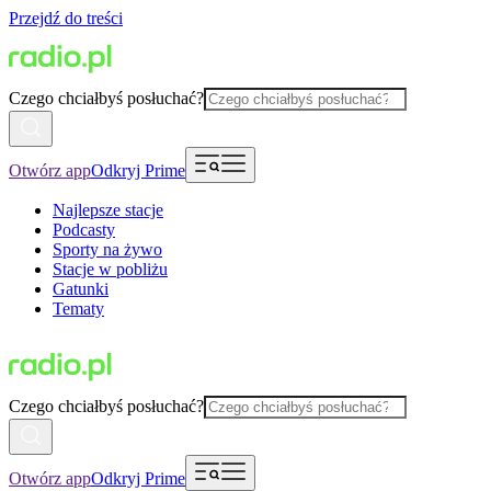
Przejdź do treści
Czego chciałbyś posłuchać?
Otwórz app
Odkryj Prime
Najlepsze stacje
Podcasty
Sporty na żywo
Stacje w pobliżu
Gatunki
Tematy
Czego chciałbyś posłuchać?
Otwórz app
Odkryj Prime