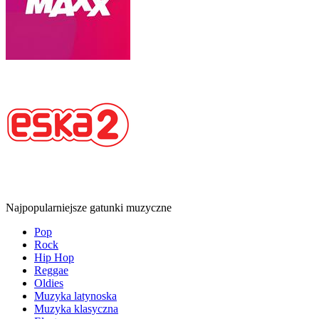
Najpopularniejsze gatunki muzyczne
Pop
Rock
Hip Hop
Reggae
Oldies
Muzyka latynoska
Muzyka klasyczna