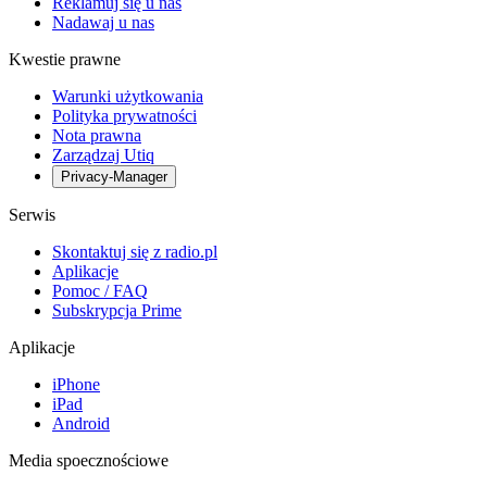
Reklamuj się u nas
Nadawaj u nas
Kwestie prawne
Warunki użytkowania
Polityka prywatności
Nota prawna
Zarządzaj Utiq
Privacy-Manager
Serwis
Skontaktuj się z radio.pl
Aplikacje
Pomoc / FAQ
Subskrypcja Prime
Aplikacje
iPhone
iPad
Android
Media spoecznościowe