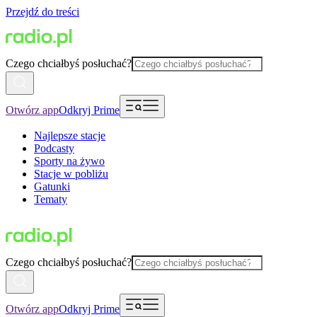
Przejdź do treści
Czego chciałbyś posłuchać?
Otwórz app
Odkryj Prime
Najlepsze stacje
Podcasty
Sporty na żywo
Stacje w pobliżu
Gatunki
Tematy
Czego chciałbyś posłuchać?
Otwórz app
Odkryj Prime