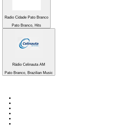
Radio Cidade Pato Branco
Pato Branco, Hits
Rádio Celinauta AM
Pato Branco, Brazilian Music
Top 100 na
radio.pl
1
.
RMF FM
2
.
VOX FM
3
.
CHILLOUT ANTENNE von ANTENNE BAYERN
4
.
Trendy Radio
5
.
Radio ZET
6
.
TOK FM