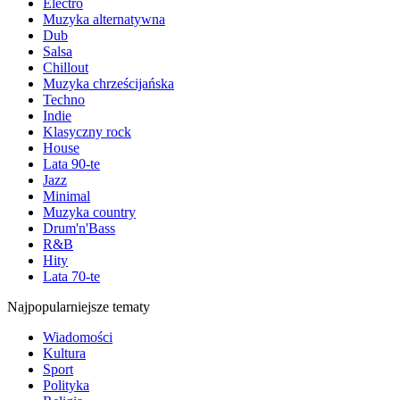
Electro
Muzyka alternatywna
Dub
Salsa
Chillout
Muzyka chrześcijańska
Techno
Indie
Klasyczny rock
House
Lata 90-te
Jazz
Minimal
Muzyka country
Drum'n'Bass
R&B
Hity
Lata 70-te
Najpopularniejsze tematy
Wiadomości
Kultura
Sport
Polityka