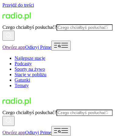
Przejdź do treści
Czego chciałbyś posłuchać?
Otwórz app
Odkryj Prime
Najlepsze stacje
Podcasty
Sporty na żywo
Stacje w pobliżu
Gatunki
Tematy
Czego chciałbyś posłuchać?
Otwórz app
Odkryj Prime