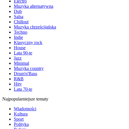
Electro
Muzyka alternatywna
Dub
Salsa
Chillout
Muzyka chrześcijańska
Techno
Indie
Klasyczny rock
House
Lata 90-te
Jazz
Minimal
Muzyka country
Drum'n'Bass
R&B
Hity
Lata 70-te
Najpopularniejsze tematy
Wiadomości
Kultura
Sport
Polityka