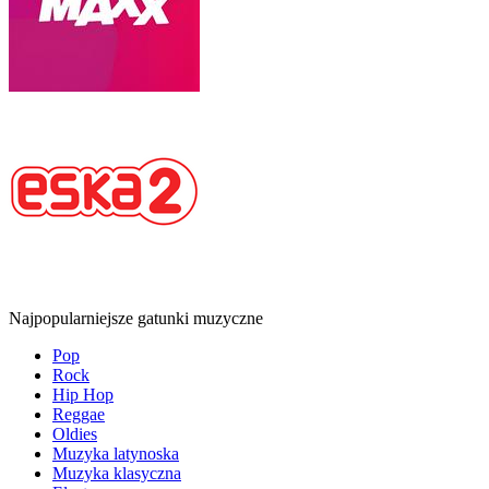
Najpopularniejsze gatunki muzyczne
Pop
Rock
Hip Hop
Reggae
Oldies
Muzyka latynoska
Muzyka klasyczna