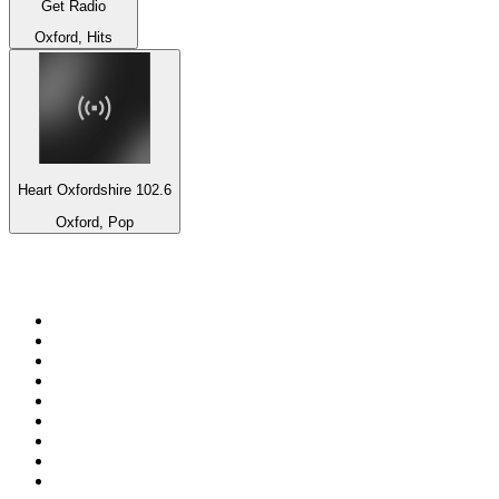
Get Radio
Oxford, Hits
Heart Oxfordshire 102.6
Oxford, Pop
Top 100 na
radio.pl
1
.
RMF FM
2
.
CHILLOUT ANTENNE von ANTENNE BAYERN
3
.
VOX FM
4
.
Radio ZET
5
.
TOK FM
6
.
Trendy Radio
7
.
Radio FEST
8
.
Złote Przeboje
9
.
RMF MAXX