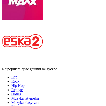
Najpopularniejsze gatunki muzyczne
Pop
Rock
Hip Hop
Reggae
Oldies
Muzyka latynoska
Muzyka klasyczna