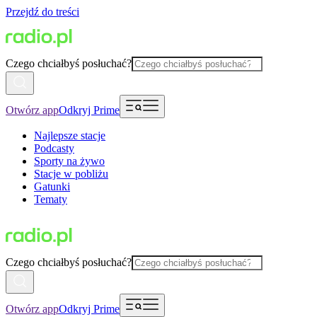
Przejdź do treści
Czego chciałbyś posłuchać?
Otwórz app
Odkryj Prime
Najlepsze stacje
Podcasty
Sporty na żywo
Stacje w pobliżu
Gatunki
Tematy
Czego chciałbyś posłuchać?
Otwórz app
Odkryj Prime