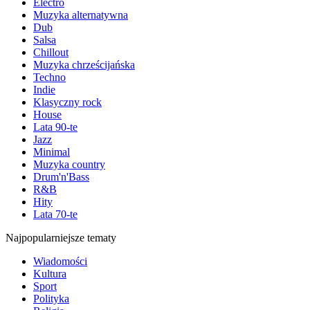
Electro
Muzyka alternatywna
Dub
Salsa
Chillout
Muzyka chrześcijańska
Techno
Indie
Klasyczny rock
House
Lata 90-te
Jazz
Minimal
Muzyka country
Drum'n'Bass
R&B
Hity
Lata 70-te
Najpopularniejsze tematy
Wiadomości
Kultura
Sport
Polityka