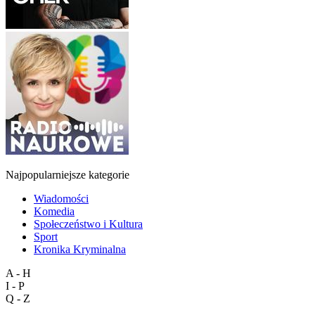
Najpopularniejsze kategorie
Wiadomości
Komedia
Społeczeństwo i Kultura
Sport
Kronika Kryminalna
A - H
I - P
Q - Z