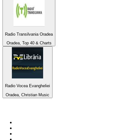
Radio Transilvania Oradea
Oradea, Top 40 & Charts
Radio Vocea Evangheliei
Oradea, Christian Music
Top 100 na
radio.pl
1
.
RMF FM
2
.
CHILLOUT ANTENNE von ANTENNE BAYERN
3
.
VOX FM
4
.
Trendy Radio