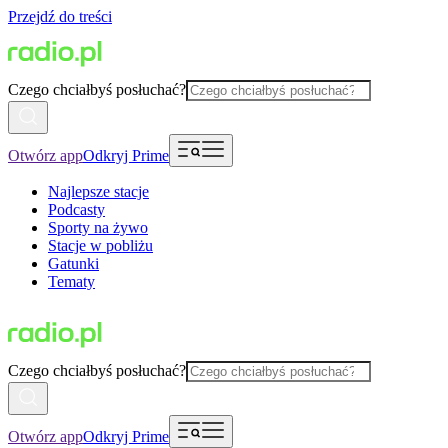
Przejdź do treści
Czego chciałbyś posłuchać?
Otwórz app
Odkryj Prime
Najlepsze stacje
Podcasty
Sporty na żywo
Stacje w pobliżu
Gatunki
Tematy
Czego chciałbyś posłuchać?
Otwórz app
Odkryj Prime