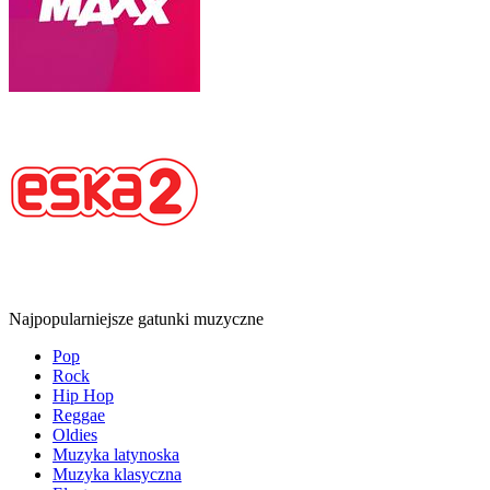
Najpopularniejsze gatunki muzyczne
Pop
Rock
Hip Hop
Reggae
Oldies
Muzyka latynoska
Muzyka klasyczna