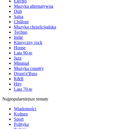
Electro
Muzyka alternatywna
Dub
Salsa
Chillout
Muzyka chrześcijańska
Techno
Indie
Klasyczny rock
House
Lata 90-te
Jazz
Minimal
Muzyka country
Drum'n'Bass
R&B
Hity
Lata 70-te
Najpopularniejsze tematy
Wiadomości
Kultura
Sport
Polityka