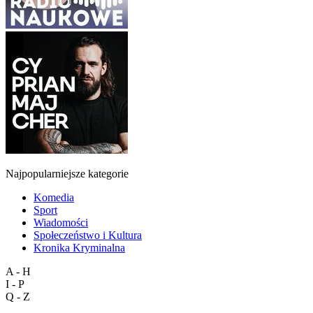
Najpopularniejsze kategorie
Komedia
Sport
Wiadomości
Społeczeństwo i Kultura
Kronika Kryminalna
A - H
I - P
Q - Z