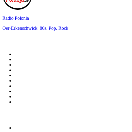
Radio Polonia
Oer-Erkenschwick, 80s, Pop, Rock
Top 100 na
radio.pl
1
.
RMF FM
2
.
VOX FM
3
.
Trendy Radio
4
.
CHILLOUT ANTENNE von ANTENNE BAYERN
5
.
Radio ZET
6
.
TOK FM
7
.
Radio FEST
8
.
Złote Przeboje
9
.
RMF MAXX
10
.
Eska
100 najlepszych podcastów w
Polsce
1
.
Piąte: Nie zabijaj