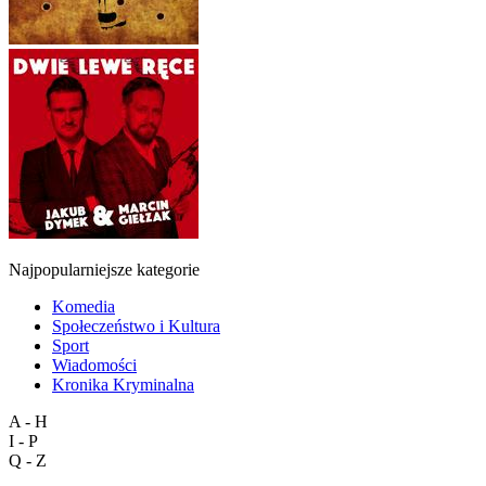
Najpopularniejsze kategorie
Komedia
Społeczeństwo i Kultura
Sport
Wiadomości
Kronika Kryminalna
A - H
I - P
Q - Z