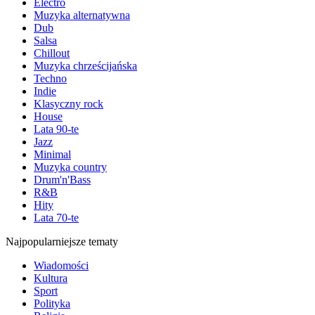
Electro
Muzyka alternatywna
Dub
Salsa
Chillout
Muzyka chrześcijańska
Techno
Indie
Klasyczny rock
House
Lata 90-te
Jazz
Minimal
Muzyka country
Drum'n'Bass
R&B
Hity
Lata 70-te
Najpopularniejsze tematy
Wiadomości
Kultura
Sport
Polityka