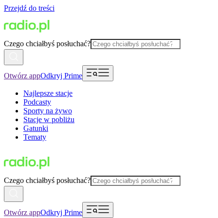
Przejdź do treści
Czego chciałbyś posłuchać?
Otwórz app
Odkryj Prime
Najlepsze stacje
Podcasty
Sporty na żywo
Stacje w pobliżu
Gatunki
Tematy
Czego chciałbyś posłuchać?
Otwórz app
Odkryj Prime