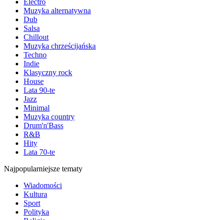
Electro
Muzyka alternatywna
Dub
Salsa
Chillout
Muzyka chrześcijańska
Techno
Indie
Klasyczny rock
House
Lata 90-te
Jazz
Minimal
Muzyka country
Drum'n'Bass
R&B
Hity
Lata 70-te
Najpopularniejsze tematy
Wiadomości
Kultura
Sport
Polityka