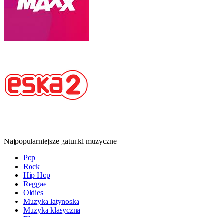
Najpopularniejsze gatunki muzyczne
Pop
Rock
Hip Hop
Reggae
Oldies
Muzyka latynoska
Muzyka klasyczna