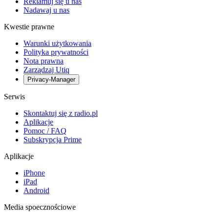
Reklamuj się u nas
Nadawaj u nas
Kwestie prawne
Warunki użytkowania
Polityka prywatności
Nota prawna
Zarządzaj Utiq
Privacy-Manager
Serwis
Skontaktuj się z radio.pl
Aplikacje
Pomoc / FAQ
Subskrypcja Prime
Aplikacje
iPhone
iPad
Android
Media spoecznościowe