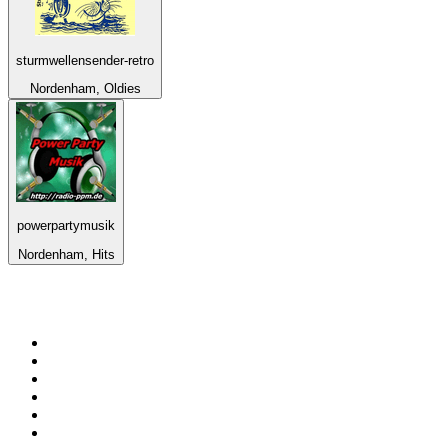
sturmwellensender-retro
Nordenham, Oldies
powerpartymusik
Nordenham, Hits
Top 100 na
radio.pl
1
.
RMF FM
2
.
CHILLOUT ANTENNE von ANTENNE BAYERN
3
.
VOX FM
4
.
Radio ZET
5
.
TOK FM
6
.
Trendy Radio