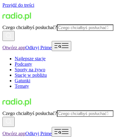
Przejdź do treści
Czego chciałbyś posłuchać?
Otwórz app
Odkryj Prime
Najlepsze stacje
Podcasty
Sporty na żywo
Stacje w pobliżu
Gatunki
Tematy
Czego chciałbyś posłuchać?
Otwórz app
Odkryj Prime