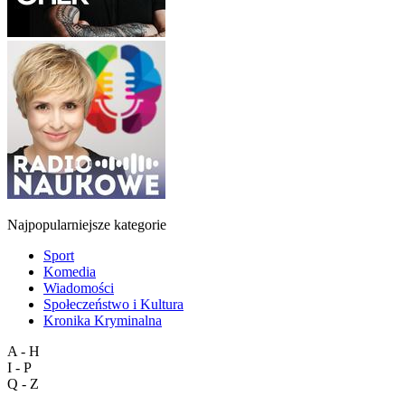
Najpopularniejsze kategorie
Sport
Komedia
Wiadomości
Społeczeństwo i Kultura
Kronika Kryminalna
A - H
I - P
Q - Z