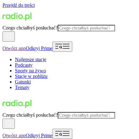
Przejdź do treści
Czego chciałbyś posłuchać?
Otwórz app
Odkryj Prime
Najlepsze stacje
Podcasty
Sporty na żywo
Stacje w pobliżu
Gatunki
Tematy
Czego chciałbyś posłuchać?
Otwórz app
Odkryj Prime