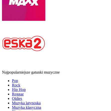
Najpopularniejsze gatunki muzyczne
Pop
Rock
Hip Hop
Reggae
Oldies
Muzyka latynoska
Muzyka klasyczna