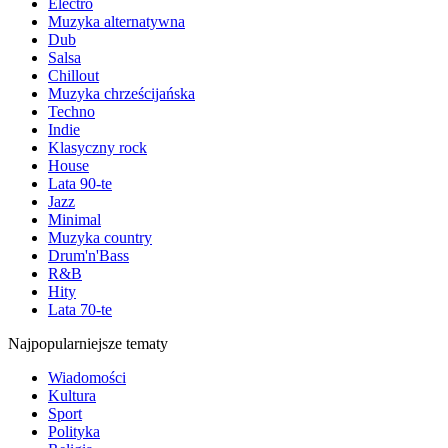
Electro
Muzyka alternatywna
Dub
Salsa
Chillout
Muzyka chrześcijańska
Techno
Indie
Klasyczny rock
House
Lata 90-te
Jazz
Minimal
Muzyka country
Drum'n'Bass
R&B
Hity
Lata 70-te
Najpopularniejsze tematy
Wiadomości
Kultura
Sport
Polityka