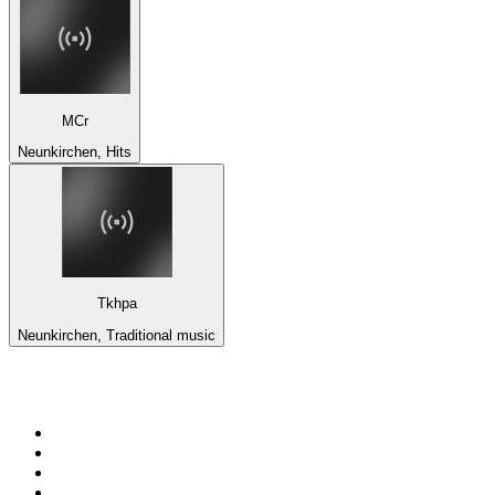
MCr
Neunkirchen, Hits
Tkhpa
Neunkirchen, Traditional music
Top 100 na
radio.pl
1
.
RMF FM
2
.
VOX FM
3
.
CHILLOUT ANTENNE von ANTENNE BAYERN
4
.
Trendy Radio