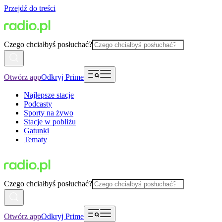
Przejdź do treści
Czego chciałbyś posłuchać?
Otwórz app
Odkryj Prime
Najlepsze stacje
Podcasty
Sporty na żywo
Stacje w pobliżu
Gatunki
Tematy
Czego chciałbyś posłuchać?
Otwórz app
Odkryj Prime