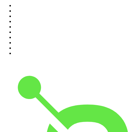
1
.
Piąte: Nie zabijaj
2
.
Kryminatorium
3
.
Raport o stanie świata Dariusza Rosiaka
4
.
Futura Podcast
5
.
Cyprian Majcher
6
.
Podcast Wojenne Historie
7
.
Olga Herring True Crime
8
.
Radio Naukowe
9
.
OSW - Ośrodek Studiów Wschodnich
10
.
Przemek Górczyk Podcast