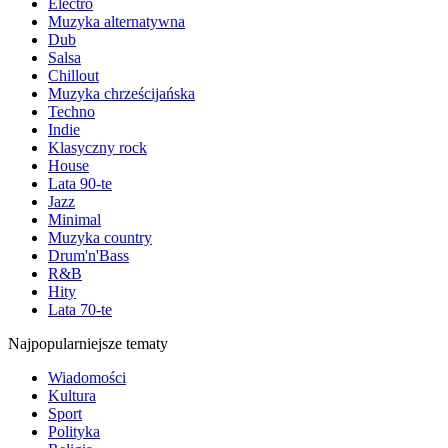
Electro
Muzyka alternatywna
Dub
Salsa
Chillout
Muzyka chrześcijańska
Techno
Indie
Klasyczny rock
House
Lata 90-te
Jazz
Minimal
Muzyka country
Drum'n'Bass
R&B
Hity
Lata 70-te
Najpopularniejsze tematy
Wiadomości
Kultura
Sport
Polityka