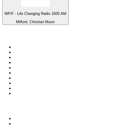
WFIF - Life Changing Radio 1500 AM
Milford, Christian Music
Top 100 na
radio.pl
1
.
RMF FM
2
.
VOX FM
3
.
CHILLOUT ANTENNE von ANTENNE BAYERN
4
.
Trendy Radio
5
.
Radio ZET
6
.
TOK FM
7
.
Radio FEST
8
.
Złote Przeboje
9
.
RMF MAXX
10
.
Eska
100 najlepszych podcastów w
Polsce
1
.
Piąte: Nie zabijaj
2
.
Kryminatorium