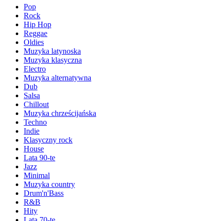
Pop
Rock
Hip Hop
Reggae
Oldies
Muzyka latynoska
Muzyka klasyczna
Electro
Muzyka alternatywna
Dub
Salsa
Chillout
Muzyka chrześcijańska
Techno
Indie
Klasyczny rock
House
Lata 90-te
Jazz
Minimal
Muzyka country
Drum'n'Bass
R&B
Hity
Lata 70-te