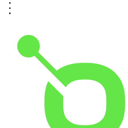
8
.
Radio Naukowe
9
.
Podcast Historyczny
10
.
Cyprian Majcher