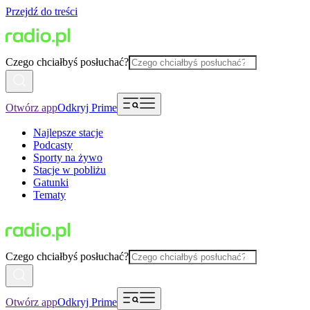
Przejdź do treści
Czego chciałbyś posłuchać?
Otwórz app
Odkryj Prime
Najlepsze stacje
Podcasty
Sporty na żywo
Stacje w pobliżu
Gatunki
Tematy
Czego chciałbyś posłuchać?
Otwórz app
Odkryj Prime