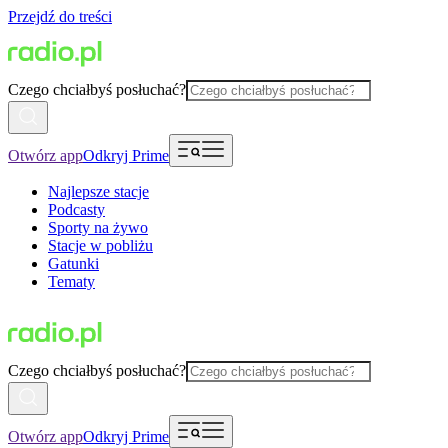
Przejdź do treści
Czego chciałbyś posłuchać?
Otwórz app
Odkryj Prime
Najlepsze stacje
Podcasty
Sporty na żywo
Stacje w pobliżu
Gatunki
Tematy
Czego chciałbyś posłuchać?
Otwórz app
Odkryj Prime