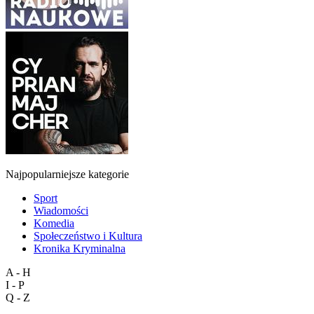
Najpopularniejsze kategorie
Sport
Wiadomości
Komedia
Społeczeństwo i Kultura
Kronika Kryminalna
A - H
I - P
Q - Z