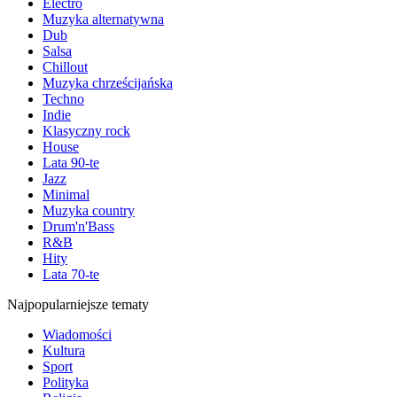
Electro
Muzyka alternatywna
Dub
Salsa
Chillout
Muzyka chrześcijańska
Techno
Indie
Klasyczny rock
House
Lata 90-te
Jazz
Minimal
Muzyka country
Drum'n'Bass
R&B
Hity
Lata 70-te
Najpopularniejsze tematy
Wiadomości
Kultura
Sport
Polityka