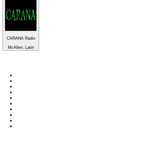
CARANA Radio
McAllen, Latin
Top 100 na
radio.pl
1
.
RMF FM
2
.
CHILLOUT ANTENNE von ANTENNE BAYERN
3
.
VOX FM
4
.
Radio ZET
5
.
TOK FM
6
.
Trendy Radio
7
.
Radio FEST
8
.
Złote Przeboje
9
.
RMF MAXX
10
.
Eska
100 najlepszych podcastów w
Polsce