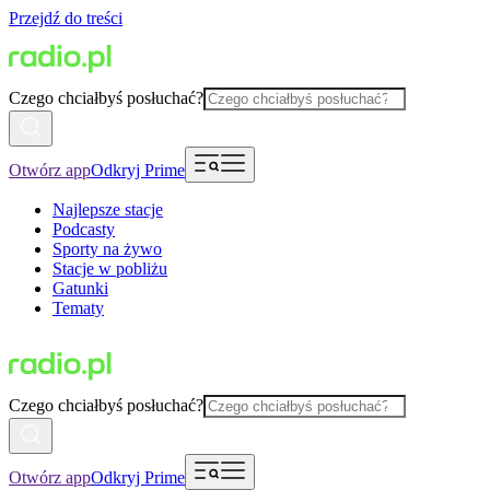
Przejdź do treści
Czego chciałbyś posłuchać?
Otwórz app
Odkryj Prime
Najlepsze stacje
Podcasty
Sporty na żywo
Stacje w pobliżu
Gatunki
Tematy
Czego chciałbyś posłuchać?
Otwórz app
Odkryj Prime