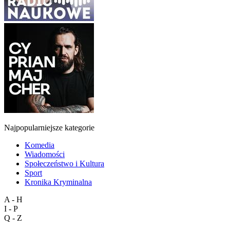
Najpopularniejsze kategorie
Komedia
Wiadomości
Społeczeństwo i Kultura
Sport
Kronika Kryminalna
A - H
I - P
Q - Z