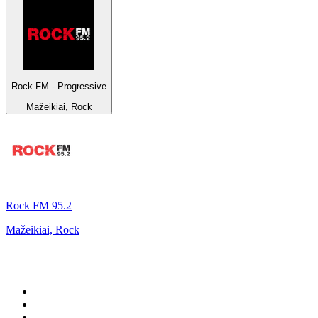
Rock FM - Progressive
Mažeikiai, Rock
Rock FM 95.2
Mažeikiai, Rock
Top 100 na
radio.pl
1
.
RMF FM
2
.
CHILLOUT ANTENNE von ANTENNE BAYERN
3
.
VOX FM