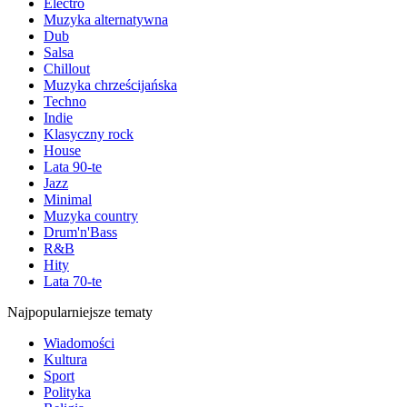
Electro
Muzyka alternatywna
Dub
Salsa
Chillout
Muzyka chrześcijańska
Techno
Indie
Klasyczny rock
House
Lata 90-te
Jazz
Minimal
Muzyka country
Drum'n'Bass
R&B
Hity
Lata 70-te
Najpopularniejsze tematy
Wiadomości
Kultura
Sport
Polityka