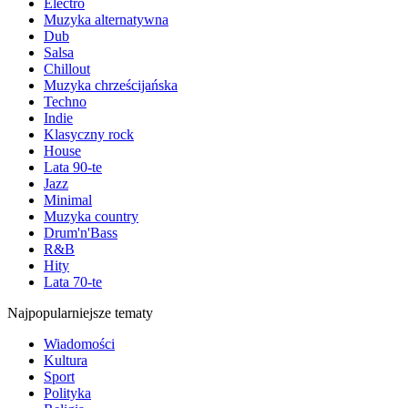
Electro
Muzyka alternatywna
Dub
Salsa
Chillout
Muzyka chrześcijańska
Techno
Indie
Klasyczny rock
House
Lata 90-te
Jazz
Minimal
Muzyka country
Drum'n'Bass
R&B
Hity
Lata 70-te
Najpopularniejsze tematy
Wiadomości
Kultura
Sport
Polityka