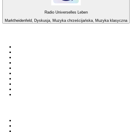
Radio Universelles Leben
Marktheidenfeld, Dyskusja, Muzyka chrześcijańska, Muzyka klasyczna
Top 100 na
radio.pl
1
.
RMF FM
2
.
CHILLOUT ANTENNE von ANTENNE BAYERN
3
.
VOX FM
4
.
Trendy Radio
5
.
Radio ZET
6
.
TOK FM
7
.
Radio FEST
8
.
Złote Przeboje
9
.
RMF MAXX
10
.
Eska
100 najlepszych podcastów w
Polsce
1
.
Piąte: Nie zabijaj
2
.
Kryminatorium
3
.
Raport o stanie świata Dariusza Rosiaka