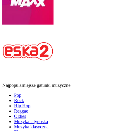
Najpopularniejsze gatunki muzyczne
Pop
Rock
Hip Hop
Reggae
Oldies
Muzyka latynoska
Muzyka klasyczna