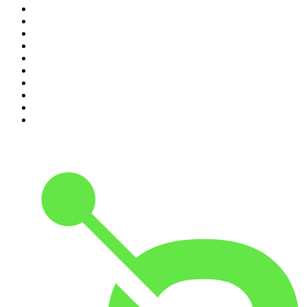
1
.
Piąte: Nie zabijaj
2
.
Kryminatorium
3
.
Raport o stanie świata Dariusza Rosiaka
4
.
Futura Podcast
5
.
Podcast Wojenne Historie
6
.
Przemek Górczyk Podcast
7
.
Olga Herring True Crime
8
.
OSW - Ośrodek Studiów Wschodnich
9
.
Radio Naukowe
10
.
Cyprian Majcher