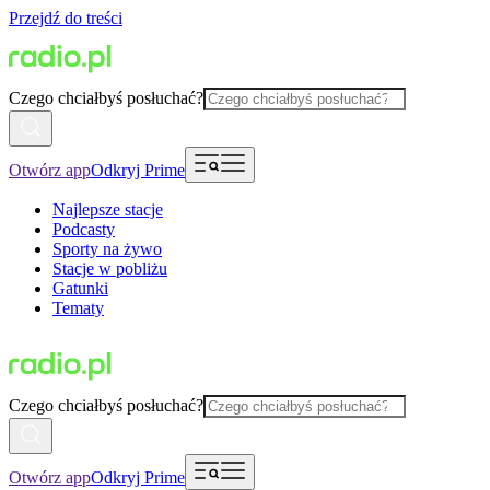
Przejdź do treści
Czego chciałbyś posłuchać?
Otwórz app
Odkryj Prime
Najlepsze stacje
Podcasty
Sporty na żywo
Stacje w pobliżu
Gatunki
Tematy
Czego chciałbyś posłuchać?
Otwórz app
Odkryj Prime