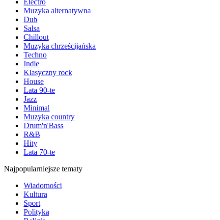
Electro
Muzyka alternatywna
Dub
Salsa
Chillout
Muzyka chrześcijańska
Techno
Indie
Klasyczny rock
House
Lata 90-te
Jazz
Minimal
Muzyka country
Drum'n'Bass
R&B
Hity
Lata 70-te
Najpopularniejsze tematy
Wiadomości
Kultura
Sport
Polityka