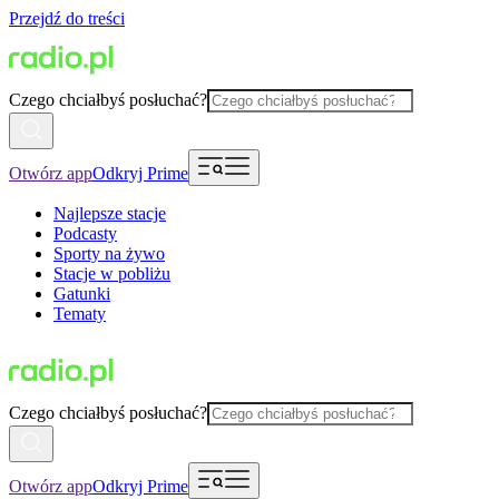
Przejdź do treści
Czego chciałbyś posłuchać?
Otwórz app
Odkryj Prime
Najlepsze stacje
Podcasty
Sporty na żywo
Stacje w pobliżu
Gatunki
Tematy
Czego chciałbyś posłuchać?
Otwórz app
Odkryj Prime