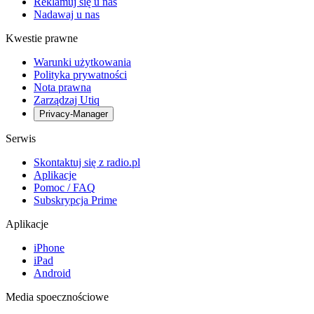
Reklamuj się u nas
Nadawaj u nas
Kwestie prawne
Warunki użytkowania
Polityka prywatności
Nota prawna
Zarządzaj Utiq
Privacy-Manager
Serwis
Skontaktuj się z radio.pl
Aplikacje
Pomoc / FAQ
Subskrypcja Prime
Aplikacje
iPhone
iPad
Android
Media spoecznościowe