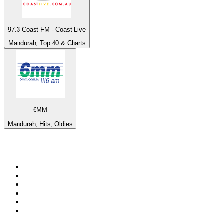
97.3 Coast FM - Coast Live
Mandurah, Top 40 & Charts
6MM
Mandurah, Hits, Oldies
Top 100 na
radio.pl
1
.
RMF FM
2
.
CHILLOUT ANTENNE von ANTENNE BAYERN
3
.
VOX FM
4
.
Radio ZET
5
.
TOK FM
6
.
Trendy Radio