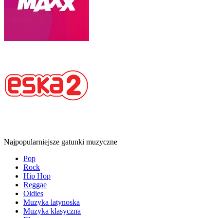
Najpopularniejsze gatunki muzyczne
Pop
Rock
Hip Hop
Reggae
Oldies
Muzyka latynoska
Muzyka klasyczna