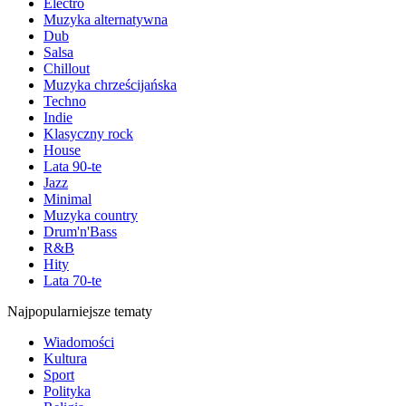
Electro
Muzyka alternatywna
Dub
Salsa
Chillout
Muzyka chrześcijańska
Techno
Indie
Klasyczny rock
House
Lata 90-te
Jazz
Minimal
Muzyka country
Drum'n'Bass
R&B
Hity
Lata 70-te
Najpopularniejsze tematy
Wiadomości
Kultura
Sport
Polityka