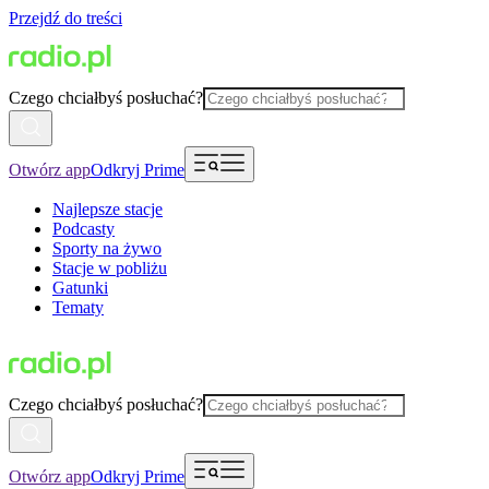
Przejdź do treści
Czego chciałbyś posłuchać?
Otwórz app
Odkryj Prime
Najlepsze stacje
Podcasty
Sporty na żywo
Stacje w pobliżu
Gatunki
Tematy
Czego chciałbyś posłuchać?
Otwórz app
Odkryj Prime