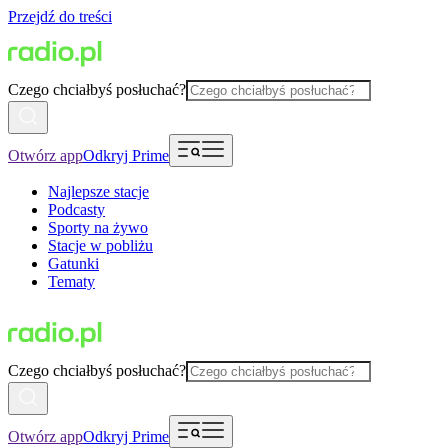
Przejdź do treści
Czego chciałbyś posłuchać?
Otwórz app
Odkryj Prime
Najlepsze stacje
Podcasty
Sporty na żywo
Stacje w pobliżu
Gatunki
Tematy
Czego chciałbyś posłuchać?
Otwórz app
Odkryj Prime