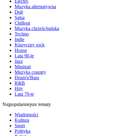
Electro
Muzyka alternatywna
Dub
Salsa
Chillout
Muzyka chrześcijańska
Techno
Indie
Klasyczny rock
House
Lata 90-te
Jazz
Minimal
Muzyka country
Drum'n'Bass
R&B
Hity
Lata 70-te
Najpopularniejsze tematy
Wiadomości
Kultura
Sport
Polityka