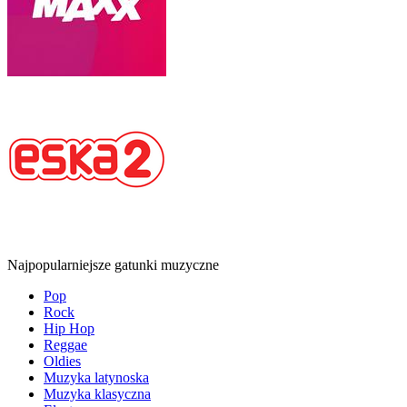
Najpopularniejsze gatunki muzyczne
Pop
Rock
Hip Hop
Reggae
Oldies
Muzyka latynoska
Muzyka klasyczna