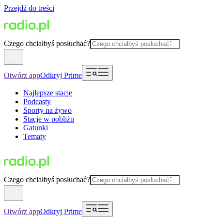
Przejdź do treści
Czego chciałbyś posłuchać?
Otwórz app
Odkryj Prime
Najlepsze stacje
Podcasty
Sporty na żywo
Stacje w pobliżu
Gatunki
Tematy
Czego chciałbyś posłuchać?
Otwórz app
Odkryj Prime