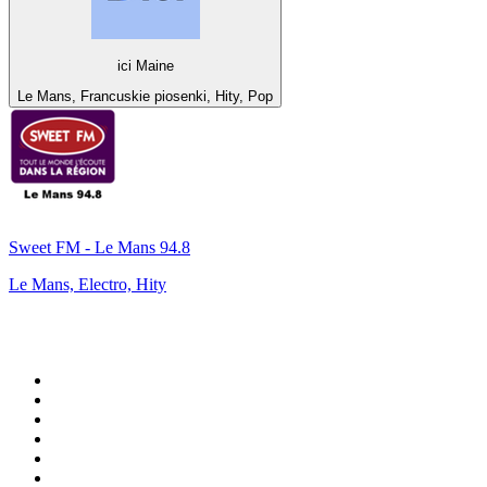
ici Maine
Le Mans, Francuskie piosenki, Hity, Pop
Sweet FM - Le Mans 94.8
Le Mans, Electro, Hity
Top 100 na
radio.pl
1
.
RMF FM
2
.
CHILLOUT ANTENNE von ANTENNE BAYERN
3
.
VOX FM
4
.
Radio ZET
5
.
TOK FM
6
.
Trendy Radio