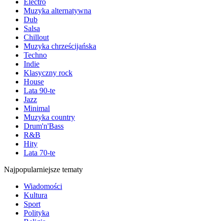
Electro
Muzyka alternatywna
Dub
Salsa
Chillout
Muzyka chrześcijańska
Techno
Indie
Klasyczny rock
House
Lata 90-te
Jazz
Minimal
Muzyka country
Drum'n'Bass
R&B
Hity
Lata 70-te
Najpopularniejsze tematy
Wiadomości
Kultura
Sport
Polityka