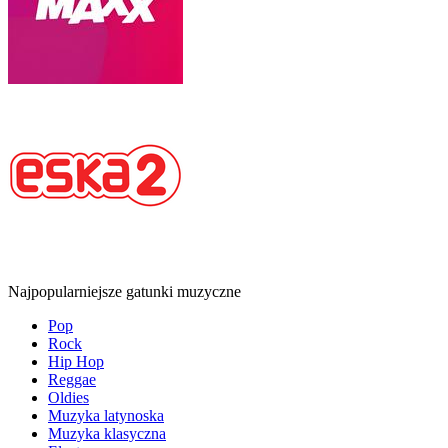
Najpopularniejsze gatunki muzyczne
Pop
Rock
Hip Hop
Reggae
Oldies
Muzyka latynoska
Muzyka klasyczna