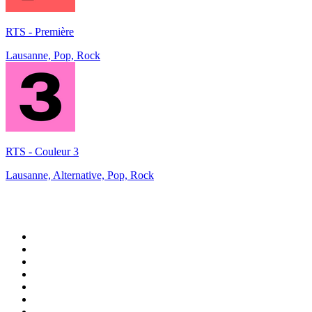
RTS - Première
Lausanne, Pop, Rock
RTS - Couleur 3
Lausanne, Alternative, Pop, Rock
Top 100 na
radio.pl
1
.
RMF FM
2
.
VOX FM
3
.
CHILLOUT ANTENNE von ANTENNE BAYERN
4
.
Trendy Radio
5
.
Radio ZET
6
.
TOK FM
7
.
Radio FEST