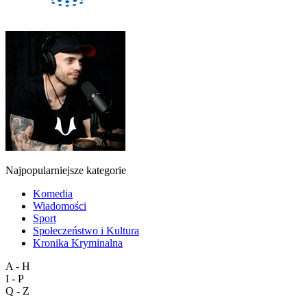
Najpopularniejsze kategorie
Komedia
Wiadomości
Sport
Społeczeństwo i Kultura
Kronika Kryminalna
A - H
I - P
Q - Z