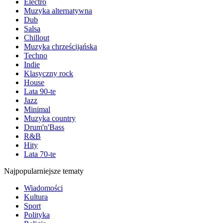
Electro
Muzyka alternatywna
Dub
Salsa
Chillout
Muzyka chrześcijańska
Techno
Indie
Klasyczny rock
House
Lata 90-te
Jazz
Minimal
Muzyka country
Drum'n'Bass
R&B
Hity
Lata 70-te
Najpopularniejsze tematy
Wiadomości
Kultura
Sport
Polityka