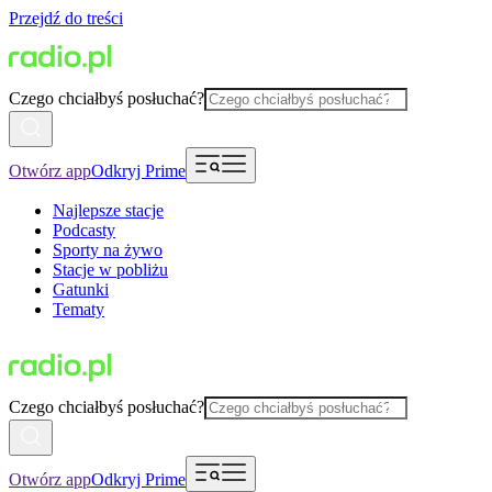
Przejdź do treści
Czego chciałbyś posłuchać?
Otwórz app
Odkryj Prime
Najlepsze stacje
Podcasty
Sporty na żywo
Stacje w pobliżu
Gatunki
Tematy
Czego chciałbyś posłuchać?
Otwórz app
Odkryj Prime