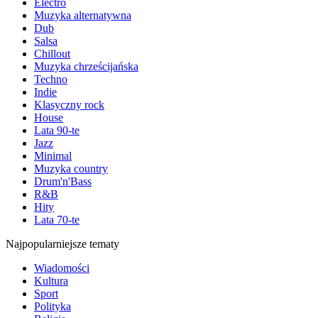
Electro
Muzyka alternatywna
Dub
Salsa
Chillout
Muzyka chrześcijańska
Techno
Indie
Klasyczny rock
House
Lata 90-te
Jazz
Minimal
Muzyka country
Drum'n'Bass
R&B
Hity
Lata 70-te
Najpopularniejsze tematy
Wiadomości
Kultura
Sport
Polityka