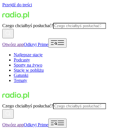
Przejdź do treści
Czego chciałbyś posłuchać?
Otwórz app
Odkryj Prime
Najlepsze stacje
Podcasty
Sporty na żywo
Stacje w pobliżu
Gatunki
Tematy
Czego chciałbyś posłuchać?
Otwórz app
Odkryj Prime