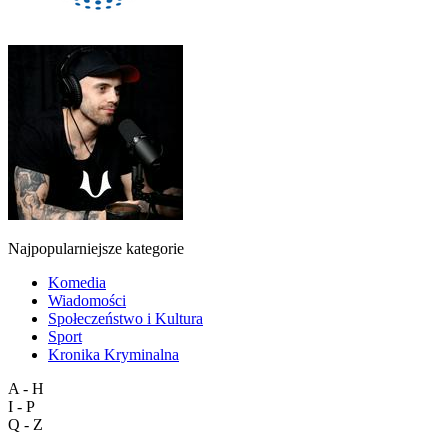
Najpopularniejsze kategorie
Komedia
Wiadomości
Społeczeństwo i Kultura
Sport
Kronika Kryminalna
A - H
I - P
Q - Z