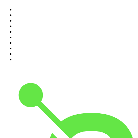
1
.
Piąte: Nie zabijaj
2
.
Kryminatorium
3
.
Raport o stanie świata Dariusza Rosiaka
4
.
Futura Podcast
5
.
Cyprian Majcher
6
.
Podcast Wojenne Historie
7
.
Olga Herring True Crime
8
.
Radio Naukowe
9
.
OSW - Ośrodek Studiów Wschodnich
10
.
Przemek Górczyk Podcast