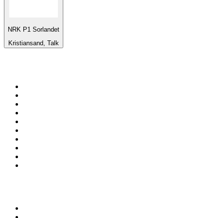
NRK P1 Sorlandet
Kristiansand, Talk
Top 100 na
radio.pl
1
.
RMF FM
2
.
VOX FM
3
.
CHILLOUT ANTENNE von ANTENNE BAYERN
4
.
Trendy Radio
5
.
Radio ZET
6
.
TOK FM
7
.
Radio FEST
8
.
Złote Przeboje
9
.
RMF MAXX
10
.
Eska
100 najlepszych podcastów w
Polsce
1
.
Piąte: Nie zabijaj
2
.
Kryminatorium