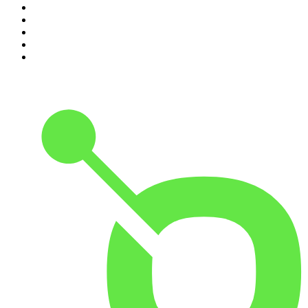
6
.
Przemek Górczyk Podcast
7
.
Olga Herring True Crime
8
.
OSW - Ośrodek Studiów Wschodnich
9
.
Radio Naukowe
10
.
Cyprian Majcher