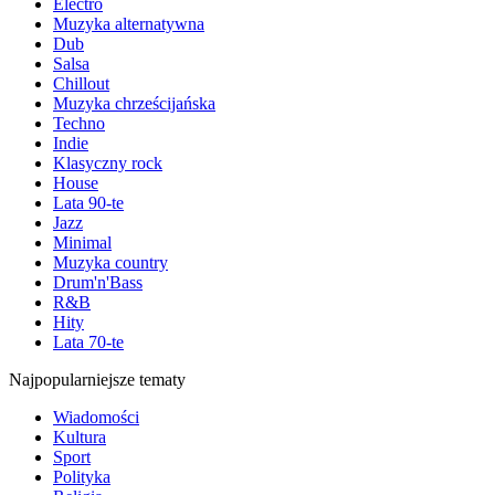
Electro
Muzyka alternatywna
Dub
Salsa
Chillout
Muzyka chrześcijańska
Techno
Indie
Klasyczny rock
House
Lata 90-te
Jazz
Minimal
Muzyka country
Drum'n'Bass
R&B
Hity
Lata 70-te
Najpopularniejsze tematy
Wiadomości
Kultura
Sport
Polityka