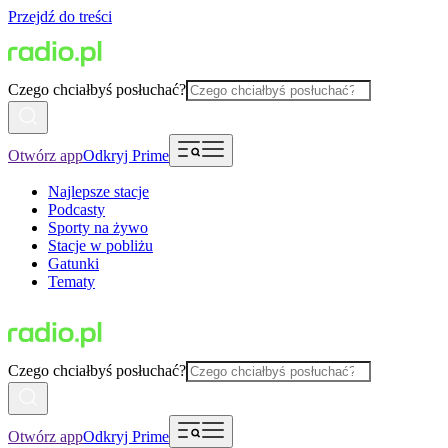
Przejdź do treści
Czego chciałbyś posłuchać?
Otwórz app
Odkryj Prime
Najlepsze stacje
Podcasty
Sporty na żywo
Stacje w pobliżu
Gatunki
Tematy
Czego chciałbyś posłuchać?
Otwórz app
Odkryj Prime