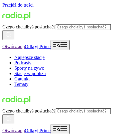
Przejdź do treści
Czego chciałbyś posłuchać?
Otwórz app
Odkryj Prime
Najlepsze stacje
Podcasty
Sporty na żywo
Stacje w pobliżu
Gatunki
Tematy
Czego chciałbyś posłuchać?
Otwórz app
Odkryj Prime