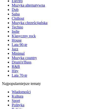
Electro
Muzyka alternatywna
Dub
Salsa
Chillout
Muzyka chrześcijańska
Techno
Indie
Klasyczny rock
House
Lata 90-te
Jazz
Minimal
Muzyka country
Drum'n'Bass
R&B
Hity
Lata 70-te
Najpopularniejsze tematy
Wiadomości
Kultura
Sport
Polityka