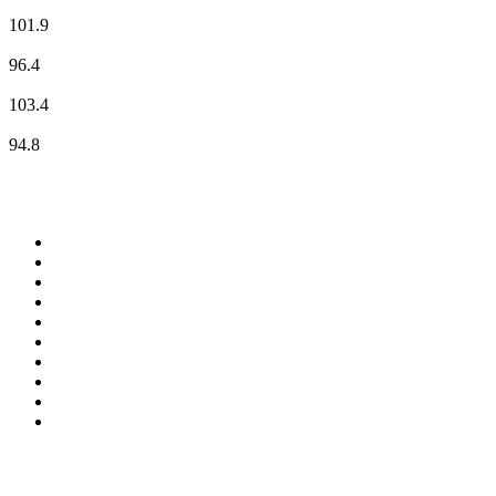
MDR JUMP
101.9
MDR KULTUR
96.4
Radio OKJ
103.4
radio TOP 40
94.8
Top 100 na
radio.pl
1
.
RMF FM
2
.
VOX FM
3
.
Trendy Radio
4
.
CHILLOUT ANTENNE von ANTENNE BAYERN
5
.
Radio ZET
6
.
TOK FM
7
.
Radio FEST
8
.
Złote Przeboje
9
.
RMF MAXX
10
.
Eska
100 najlepszych podcastów w
Polsce