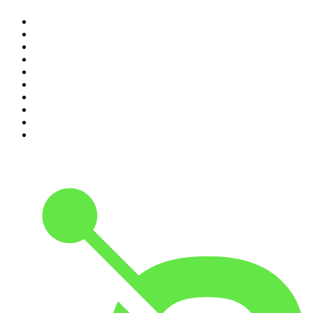
1
.
Piąte: Nie zabijaj
2
.
Kryminatorium
3
.
Raport o stanie świata Dariusza Rosiaka
4
.
Futura Podcast
5
.
Cyprian Majcher
6
.
Podcast Wojenne Historie
7
.
Olga Herring True Crime
8
.
Radio Naukowe
9
.
OSW - Ośrodek Studiów Wschodnich
10
.
Przemek Górczyk Podcast