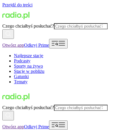
Przejdź do treści
Czego chciałbyś posłuchać?
Otwórz app
Odkryj Prime
Najlepsze stacje
Podcasty
Sporty na żywo
Stacje w pobliżu
Gatunki
Tematy
Czego chciałbyś posłuchać?
Otwórz app
Odkryj Prime