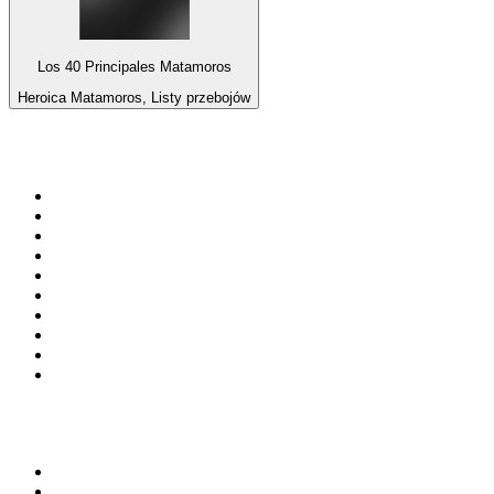
Los 40 Principales Matamoros
Heroica Matamoros, Listy przebojów
Top 100 na
radio.pl
1
.
RMF FM
2
.
VOX FM
3
.
CHILLOUT ANTENNE von ANTENNE BAYERN
4
.
Trendy Radio
5
.
Radio ZET
6
.
TOK FM
7
.
Radio FEST
8
.
Złote Przeboje
9
.
RMF MAXX
10
.
Eska
100 najlepszych podcastów w
Polsce
1
.
Piąte: Nie zabijaj
2
.
Kryminatorium