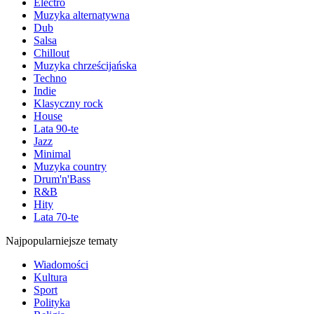
Electro
Muzyka alternatywna
Dub
Salsa
Chillout
Muzyka chrześcijańska
Techno
Indie
Klasyczny rock
House
Lata 90-te
Jazz
Minimal
Muzyka country
Drum'n'Bass
R&B
Hity
Lata 70-te
Najpopularniejsze tematy
Wiadomości
Kultura
Sport
Polityka