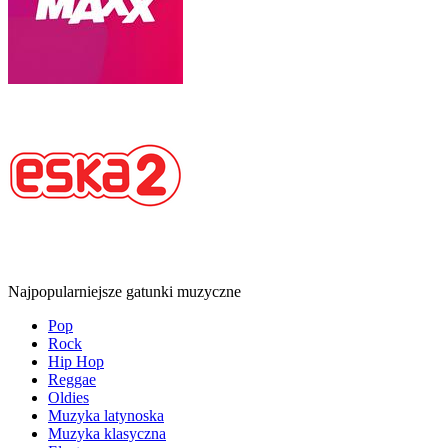
Najpopularniejsze gatunki muzyczne
Pop
Rock
Hip Hop
Reggae
Oldies
Muzyka latynoska
Muzyka klasyczna