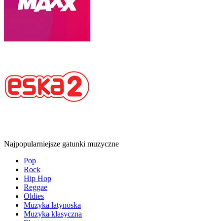
Najpopularniejsze gatunki muzyczne
Pop
Rock
Hip Hop
Reggae
Oldies
Muzyka latynoska
Muzyka klasyczna