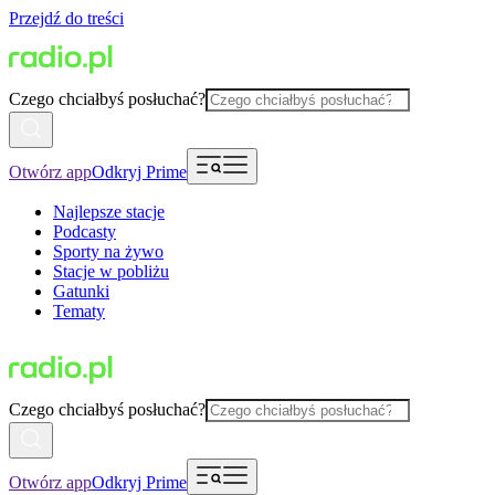
Przejdź do treści
Czego chciałbyś posłuchać?
Otwórz app
Odkryj Prime
Najlepsze stacje
Podcasty
Sporty na żywo
Stacje w pobliżu
Gatunki
Tematy
Czego chciałbyś posłuchać?
Otwórz app
Odkryj Prime