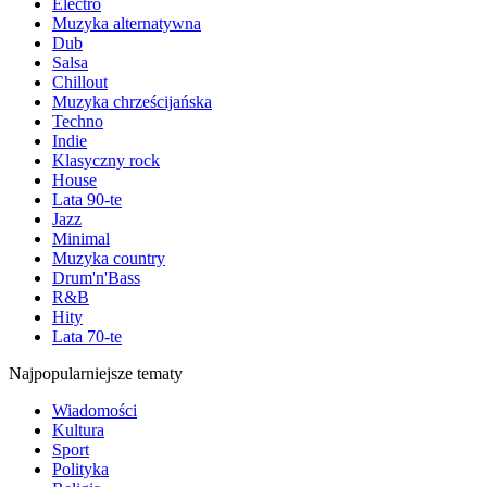
Electro
Muzyka alternatywna
Dub
Salsa
Chillout
Muzyka chrześcijańska
Techno
Indie
Klasyczny rock
House
Lata 90-te
Jazz
Minimal
Muzyka country
Drum'n'Bass
R&B
Hity
Lata 70-te
Najpopularniejsze tematy
Wiadomości
Kultura
Sport
Polityka