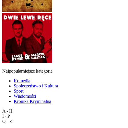
Najpopularniejsze kategorie
Komedia
Społeczeństwo i Kultura
Sport
Wiadomości
Kronika Kryminalna
A - H
I - P
Q - Z