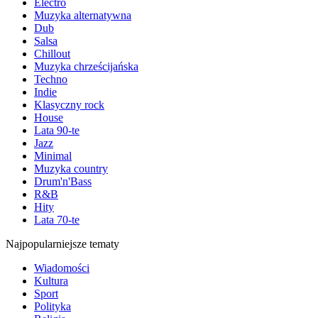
Electro
Muzyka alternatywna
Dub
Salsa
Chillout
Muzyka chrześcijańska
Techno
Indie
Klasyczny rock
House
Lata 90-te
Jazz
Minimal
Muzyka country
Drum'n'Bass
R&B
Hity
Lata 70-te
Najpopularniejsze tematy
Wiadomości
Kultura
Sport
Polityka