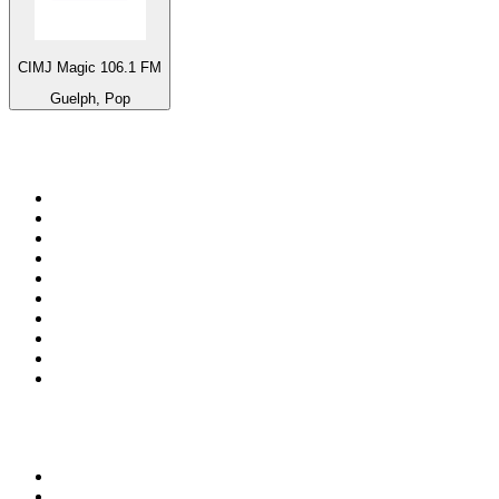
CIMJ Magic 106.1 FM
Guelph, Pop
Top 100 na
radio.pl
1
.
RMF FM
2
.
VOX FM
3
.
Trendy Radio
4
.
CHILLOUT ANTENNE von ANTENNE BAYERN
5
.
Radio ZET
6
.
TOK FM
7
.
Radio FEST
8
.
Złote Przeboje
9
.
RMF MAXX
10
.
Eska
100 najlepszych podcastów w
Polsce
1
.
Piąte: Nie zabijaj
2
.
Kryminatorium