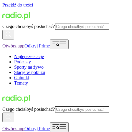
Przejdź do treści
Czego chciałbyś posłuchać?
Otwórz app
Odkryj Prime
Najlepsze stacje
Podcasty
Sporty na żywo
Stacje w pobliżu
Gatunki
Tematy
Czego chciałbyś posłuchać?
Otwórz app
Odkryj Prime