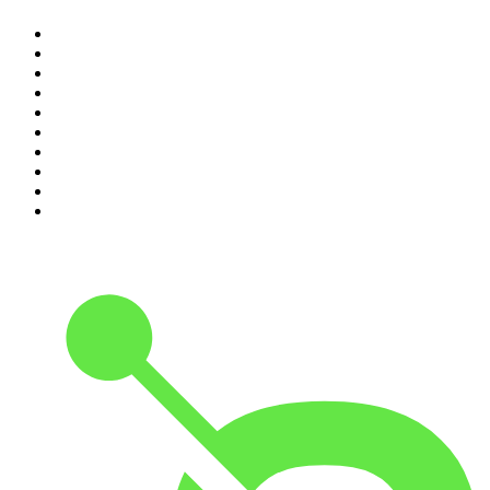
1
.
Piąte: Nie zabijaj
2
.
Kryminatorium
3
.
Raport o stanie świata Dariusza Rosiaka
4
.
Futura Podcast
5
.
Cyprian Majcher
6
.
Olga Herring True Crime
7
.
Radio Naukowe
8
.
Przemek Górczyk Podcast
9
.
Podcast Wojenne Historie
10
.
Dwie lewe ręce