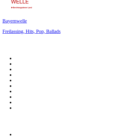
Bayernwelle
Freilassing, Hits, Pop, Ballads
Top 100 na
radio.pl
1
.
RMF FM
2
.
CHILLOUT ANTENNE von ANTENNE BAYERN
3
.
VOX FM
4
.
Trendy Radio
5
.
Radio ZET
6
.
TOK FM
7
.
Radio FEST
8
.
Złote Przeboje
9
.
RMF MAXX
10
.
Eska
100 najlepszych podcastów w
Polsce
1
.
Piąte: Nie zabijaj