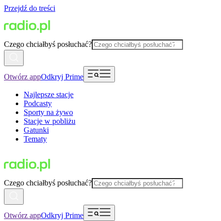
Przejdź do treści
Czego chciałbyś posłuchać?
Otwórz app
Odkryj Prime
Najlepsze stacje
Podcasty
Sporty na żywo
Stacje w pobliżu
Gatunki
Tematy
Czego chciałbyś posłuchać?
Otwórz app
Odkryj Prime