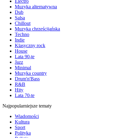
Electro
Muzyka alternatywna
Dub
Salsa
Chillout
Muzyka chrześcijańska
Techno
Indie
Klasyczny rock
House
Lata 90-te
Jazz
Minimal
Muzyka country
Drum'n'Bass
R&B
Hity
Lata 70-te
Najpopularniejsze tematy
Wiadomości
Kultura
Sport
Polityka