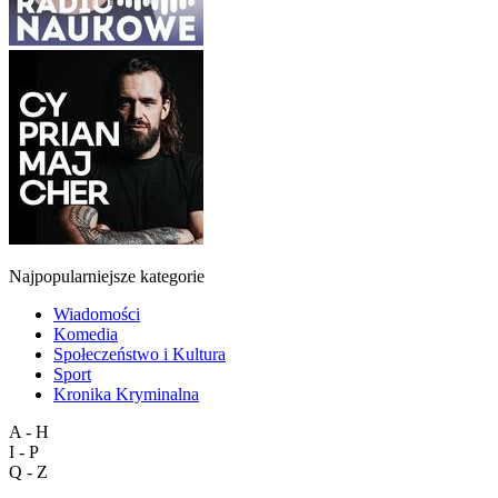
Najpopularniejsze kategorie
Wiadomości
Komedia
Społeczeństwo i Kultura
Sport
Kronika Kryminalna
A - H
I - P
Q - Z