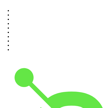
100 najlepszych podcastów w
Polsce
1
.
Piąte: Nie zabijaj
2
.
Kryminatorium
3
.
Raport o stanie świata Dariusza Rosiaka
4
.
Futura Podcast
5
.
Podcast Wojenne Historie
6
.
Przemek Górczyk Podcast
7
.
Olga Herring True Crime
8
.
OSW - Ośrodek Studiów Wschodnich
9
.
Radio Naukowe
10
.
Cyprian Majcher