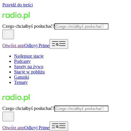
Przejdź do treści
Czego chciałbyś posłuchać?
Otwórz app
Odkryj Prime
Najlepsze stacje
Podcasty
Sporty na żywo
Stacje w pobliżu
Gatunki
Tematy
Czego chciałbyś posłuchać?
Otwórz app
Odkryj Prime