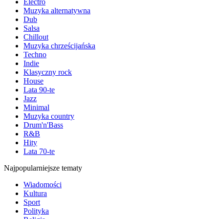
Electro
Muzyka alternatywna
Dub
Salsa
Chillout
Muzyka chrześcijańska
Techno
Indie
Klasyczny rock
House
Lata 90-te
Jazz
Minimal
Muzyka country
Drum'n'Bass
R&B
Hity
Lata 70-te
Najpopularniejsze tematy
Wiadomości
Kultura
Sport
Polityka