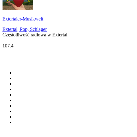
Extertaler-Musikwelt
Extertal, Pop, Schlager
Częstotliwość radiowa w Extertal
Radio Lippewelle Hamm
107.4
Top 100 na
radio.pl
1
.
RMF FM
2
.
VOX FM
3
.
CHILLOUT ANTENNE von ANTENNE BAYERN
4
.
Trendy Radio
5
.
Radio ZET
6
.
TOK FM
7
.
Radio FEST
8
.
Złote Przeboje
9
.
RMF MAXX
10
.
Eska
100 najlepszych podcastów w
Polsce