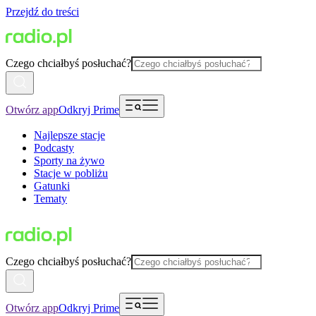
Przejdź do treści
Czego chciałbyś posłuchać?
Otwórz app
Odkryj Prime
Najlepsze stacje
Podcasty
Sporty na żywo
Stacje w pobliżu
Gatunki
Tematy
Czego chciałbyś posłuchać?
Otwórz app
Odkryj Prime