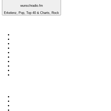
wunschradio.fm
Erkelenz, Pop, Top 40 & Charts, Rock
Top 100 na
radio.pl
1
.
RMF FM
2
.
CHILLOUT ANTENNE von ANTENNE BAYERN
3
.
VOX FM
4
.
Trendy Radio
5
.
Radio ZET
6
.
TOK FM
7
.
Radio FEST
8
.
Złote Przeboje
9
.
RMF MAXX
10
.
Eska
100 najlepszych podcastów w
Polsce
1
.
Piąte: Nie zabijaj
2
.
Kryminatorium
3
.
Raport o stanie świata Dariusza Rosiaka
4
.
Futura Podcast