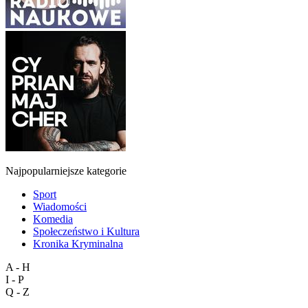
Najpopularniejsze kategorie
Sport
Wiadomości
Komedia
Społeczeństwo i Kultura
Kronika Kryminalna
A - H
I - P
Q - Z