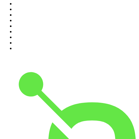
2
.
Kryminatorium
3
.
Raport o stanie świata Dariusza Rosiaka
4
.
Futura Podcast
5
.
Podcast Wojenne Historie
6
.
Przemek Górczyk Podcast
7
.
Olga Herring True Crime
8
.
OSW - Ośrodek Studiów Wschodnich
9
.
Radio Naukowe
10
.
Cyprian Majcher