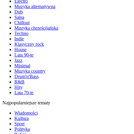
Electro
Muzyka alternatywna
Dub
Salsa
Chillout
Muzyka chrześcijańska
Techno
Indie
Klasyczny rock
House
Lata 90-te
Jazz
Minimal
Muzyka country
Drum'n'Bass
R&B
Hity
Lata 70-te
Najpopularniejsze tematy
Wiadomości
Kultura
Sport
Polityka