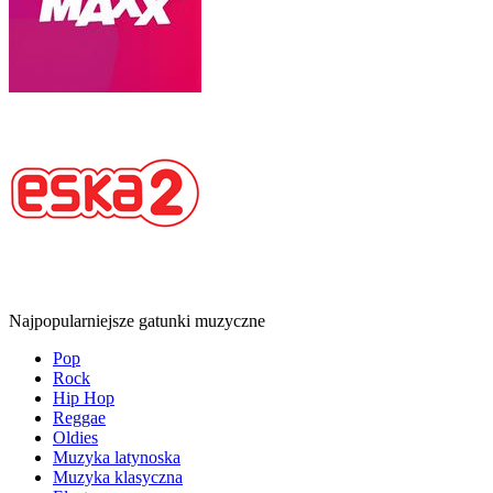
Najpopularniejsze gatunki muzyczne
Pop
Rock
Hip Hop
Reggae
Oldies
Muzyka latynoska
Muzyka klasyczna