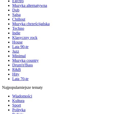
Electro
Muzyka alternatywna
Dub
Salsa
Chillout
Muzyka chrześcijańska
Techno
Indie
Klasyczny rock
House
Lata 90-te
Jazz
Minimal
Muzyka country
Drum'n'Bass
R&B
Hity
Lata 70-te
Najpopularniejsze tematy
Wiadomości
Kultura
Sport
Polityka