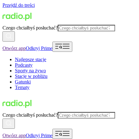
Przejdź do treści
Czego chciałbyś posłuchać?
Otwórz app
Odkryj Prime
Najlepsze stacje
Podcasty
Sporty na żywo
Stacje w pobliżu
Gatunki
Tematy
Czego chciałbyś posłuchać?
Otwórz app
Odkryj Prime