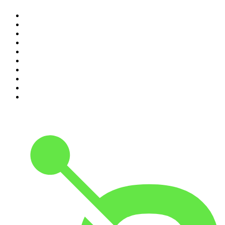
1
.
Piąte: Nie zabijaj
2
.
Kryminatorium
3
.
Raport o stanie świata Dariusza Rosiaka
4
.
Futura Podcast
5
.
Cyprian Majcher
6
.
Olga Herring True Crime
7
.
Radio Naukowe
8
.
Przemek Górczyk Podcast
9
.
Podcast Wojenne Historie
10
.
Dwie lewe ręce