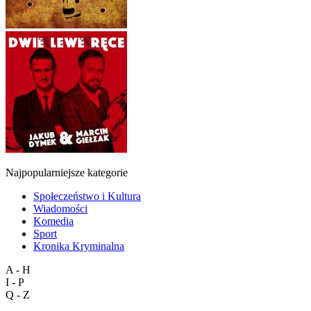
Najpopularniejsze kategorie
Społeczeństwo i Kultura
Wiadomości
Komedia
Sport
Kronika Kryminalna
A - H
I - P
Q - Z