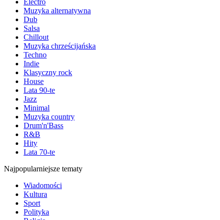
Electro
Muzyka alternatywna
Dub
Salsa
Chillout
Muzyka chrześcijańska
Techno
Indie
Klasyczny rock
House
Lata 90-te
Jazz
Minimal
Muzyka country
Drum'n'Bass
R&B
Hity
Lata 70-te
Najpopularniejsze tematy
Wiadomości
Kultura
Sport
Polityka