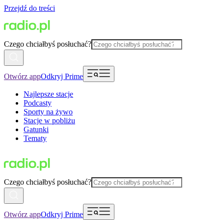
Przejdź do treści
Czego chciałbyś posłuchać?
Otwórz app
Odkryj Prime
Najlepsze stacje
Podcasty
Sporty na żywo
Stacje w pobliżu
Gatunki
Tematy
Czego chciałbyś posłuchać?
Otwórz app
Odkryj Prime