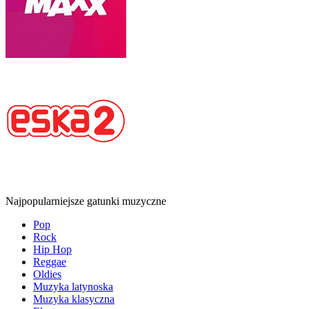
Najpopularniejsze gatunki muzyczne
Pop
Rock
Hip Hop
Reggae
Oldies
Muzyka latynoska
Muzyka klasyczna