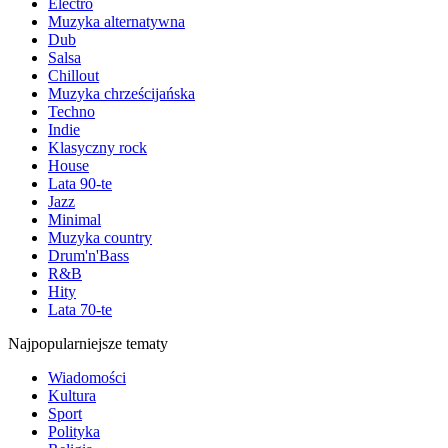
Electro
Muzyka alternatywna
Dub
Salsa
Chillout
Muzyka chrześcijańska
Techno
Indie
Klasyczny rock
House
Lata 90-te
Jazz
Minimal
Muzyka country
Drum'n'Bass
R&B
Hity
Lata 70-te
Najpopularniejsze tematy
Wiadomości
Kultura
Sport
Polityka