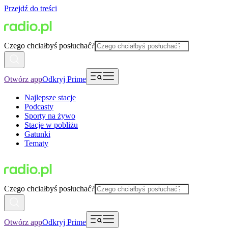
Przejdź do treści
Czego chciałbyś posłuchać?
Otwórz app
Odkryj Prime
Najlepsze stacje
Podcasty
Sporty na żywo
Stacje w pobliżu
Gatunki
Tematy
Czego chciałbyś posłuchać?
Otwórz app
Odkryj Prime