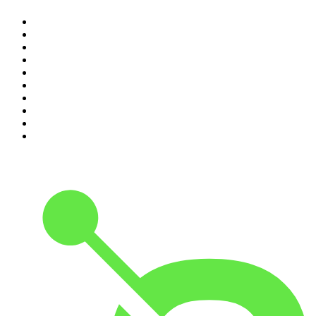
1
.
Piąte: Nie zabijaj
2
.
Kryminatorium
3
.
Raport o stanie świata Dariusza Rosiaka
4
.
Futura Podcast
5
.
Cyprian Majcher
6
.
Podcast Wojenne Historie
7
.
Olga Herring True Crime
8
.
Radio Naukowe
9
.
OSW - Ośrodek Studiów Wschodnich
10
.
Przemek Górczyk Podcast