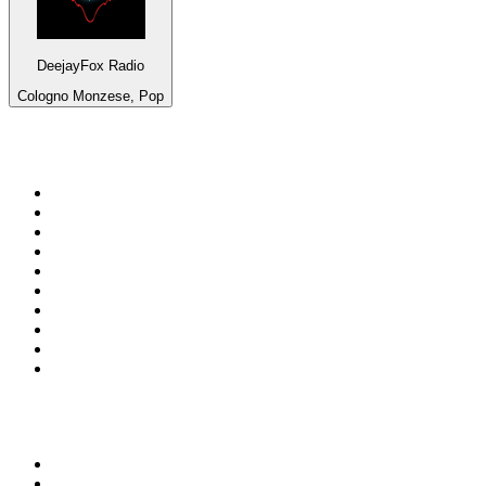
DeejayFox Radio
Cologno Monzese, Pop
Top 100 na
radio.pl
1
.
RMF FM
2
.
VOX FM
3
.
CHILLOUT ANTENNE von ANTENNE BAYERN
4
.
Trendy Radio
5
.
Radio ZET
6
.
TOK FM
7
.
Radio FEST
8
.
Złote Przeboje
9
.
RMF MAXX
10
.
Eska
100 najlepszych podcastów w
Polsce
1
.
Piąte: Nie zabijaj
2
.
Kryminatorium