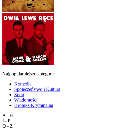
Najpopularniejsze kategorie
Komedia
Społeczeństwo i Kultura
Sport
Wiadomości
Kronika Kryminalna
A - H
I - P
Q - Z