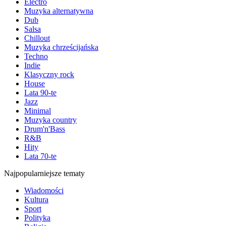
Electro
Muzyka alternatywna
Dub
Salsa
Chillout
Muzyka chrześcijańska
Techno
Indie
Klasyczny rock
House
Lata 90-te
Jazz
Minimal
Muzyka country
Drum'n'Bass
R&B
Hity
Lata 70-te
Najpopularniejsze tematy
Wiadomości
Kultura
Sport
Polityka