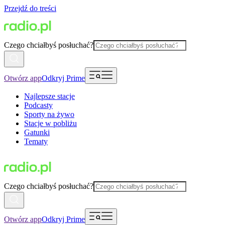
Przejdź do treści
Czego chciałbyś posłuchać?
Otwórz app
Odkryj Prime
Najlepsze stacje
Podcasty
Sporty na żywo
Stacje w pobliżu
Gatunki
Tematy
Czego chciałbyś posłuchać?
Otwórz app
Odkryj Prime