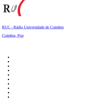
RUC - Rádio Universidade de Coimbra
Coimbra, Pop
Top 100 na
radio.pl
1
.
RMF FM
2
.
VOX FM
3
.
Trendy Radio
4
.
CHILLOUT ANTENNE von ANTENNE BAYERN
5
.
Radio ZET
6
.
TOK FM
7
.
Radio FEST
8
.
Złote Przeboje
9
.
RMF MAXX
10
.
Eska
100 najlepszych podcastów w
Polsce