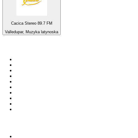
Cacica Stereo 89.7 FM
Valledupar, Muzyka latynoska
Top 100 na
radio.pl
1
.
RMF FM
2
.
VOX FM
3
.
Trendy Radio
4
.
CHILLOUT ANTENNE von ANTENNE BAYERN
5
.
Radio ZET
6
.
TOK FM
7
.
Radio FEST
8
.
Złote Przeboje
9
.
RMF MAXX
10
.
Eska
100 najlepszych podcastów w
Polsce
1
.
Kryminatorium