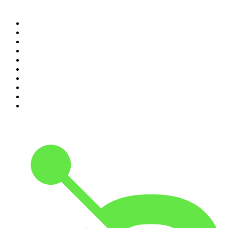
100 najlepszych podcastów w
Polsce
1
.
Kryminatorium
2
.
Piąte: Nie zabijaj
3
.
Raport o stanie świata Dariusza Rosiaka
4
.
Olga Herring True Crime
5
.
Futura Podcast
6
.
Podcast Wojenne Historie
7
.
Przemek Górczyk Podcast
8
.
Cyprian Majcher
9
.
Radio Naukowe
10
.
Dwie lewe ręce