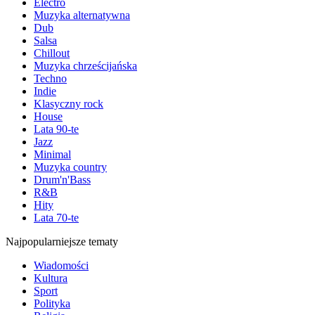
Electro
Muzyka alternatywna
Dub
Salsa
Chillout
Muzyka chrześcijańska
Techno
Indie
Klasyczny rock
House
Lata 90-te
Jazz
Minimal
Muzyka country
Drum'n'Bass
R&B
Hity
Lata 70-te
Najpopularniejsze tematy
Wiadomości
Kultura
Sport
Polityka