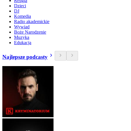
Religia
Dzieci
DJ
Komedia
Radio akademickie
Wywiad
Boże Narodzenie
Muzyka
Edukacja
Najlepsze podcasty