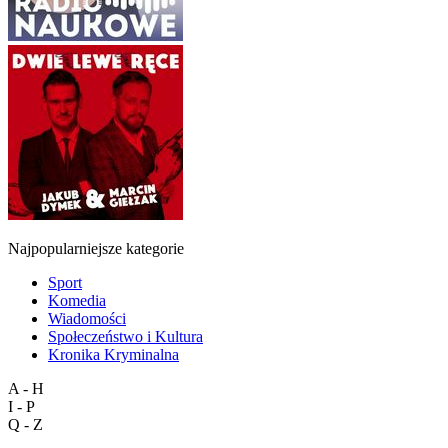
Najpopularniejsze kategorie
Sport
Komedia
Wiadomości
Społeczeństwo i Kultura
Kronika Kryminalna
A - H
I - P
Q - Z