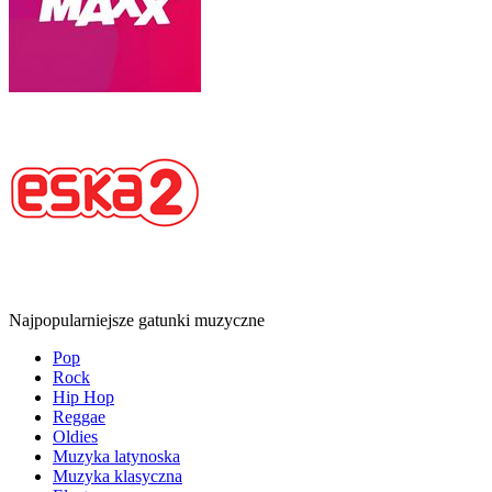
Najpopularniejsze gatunki muzyczne
Pop
Rock
Hip Hop
Reggae
Oldies
Muzyka latynoska
Muzyka klasyczna