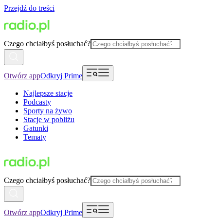
Przejdź do treści
Czego chciałbyś posłuchać?
Otwórz app
Odkryj Prime
Najlepsze stacje
Podcasty
Sporty na żywo
Stacje w pobliżu
Gatunki
Tematy
Czego chciałbyś posłuchać?
Otwórz app
Odkryj Prime