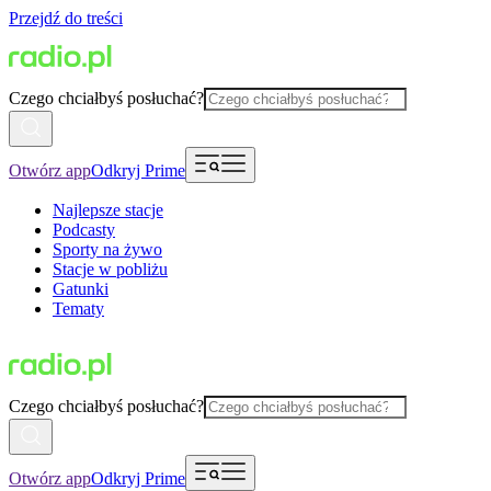
Przejdź do treści
Czego chciałbyś posłuchać?
Otwórz app
Odkryj Prime
Najlepsze stacje
Podcasty
Sporty na żywo
Stacje w pobliżu
Gatunki
Tematy
Czego chciałbyś posłuchać?
Otwórz app
Odkryj Prime