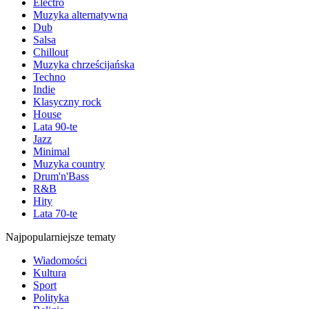
Electro
Muzyka alternatywna
Dub
Salsa
Chillout
Muzyka chrześcijańska
Techno
Indie
Klasyczny rock
House
Lata 90-te
Jazz
Minimal
Muzyka country
Drum'n'Bass
R&B
Hity
Lata 70-te
Najpopularniejsze tematy
Wiadomości
Kultura
Sport
Polityka