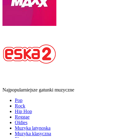
Najpopularniejsze gatunki muzyczne
Pop
Rock
Hip Hop
Reggae
Oldies
Muzyka latynoska
Muzyka klasyczna