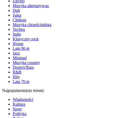
Electro
Muzyka alternatywna
Dub
Salsa
Chillout
Muzyka chrześcijańska
Techno
Indie
Klasyczny rock
House
Lata 90-te
Jazz
Minimal
Muzyka country
Drum'n'Bass
R&B
Hity
Lata 70-te
Najpopularniejsze tematy
Wiadomości
Kultura
Sport
Polityka