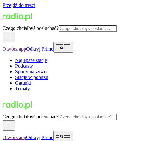
Przejdź do treści
Czego chciałbyś posłuchać?
Otwórz app
Odkryj Prime
Najlepsze stacje
Podcasty
Sporty na żywo
Stacje w pobliżu
Gatunki
Tematy
Czego chciałbyś posłuchać?
Otwórz app
Odkryj Prime