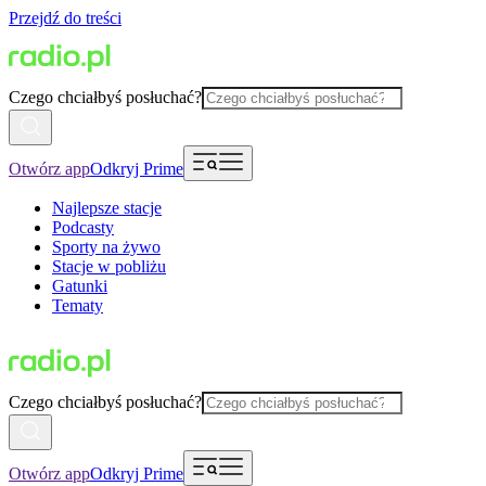
Przejdź do treści
Czego chciałbyś posłuchać?
Otwórz app
Odkryj Prime
Najlepsze stacje
Podcasty
Sporty na żywo
Stacje w pobliżu
Gatunki
Tematy
Czego chciałbyś posłuchać?
Otwórz app
Odkryj Prime