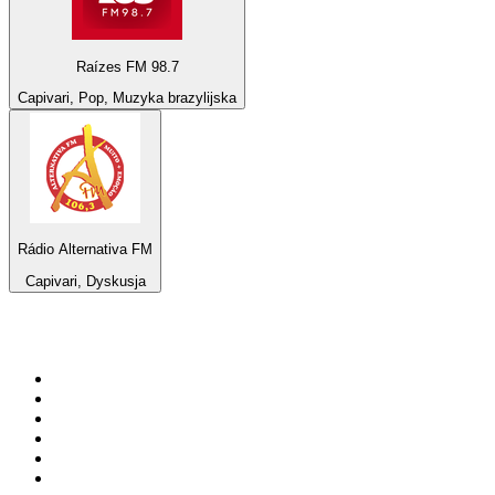
Raízes FM 98.7
Capivari, Pop, Muzyka brazylijska
Rádio Alternativa FM
Capivari, Dyskusja
Top 100 na
radio.pl
1
.
RMF FM
2
.
VOX FM
3
.
CHILLOUT ANTENNE von ANTENNE BAYERN
4
.
Trendy Radio
5
.
Radio ZET
6
.
TOK FM