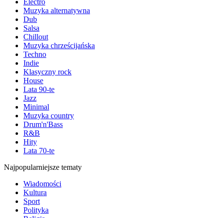
Electro
Muzyka alternatywna
Dub
Salsa
Chillout
Muzyka chrześcijańska
Techno
Indie
Klasyczny rock
House
Lata 90-te
Jazz
Minimal
Muzyka country
Drum'n'Bass
R&B
Hity
Lata 70-te
Najpopularniejsze tematy
Wiadomości
Kultura
Sport
Polityka