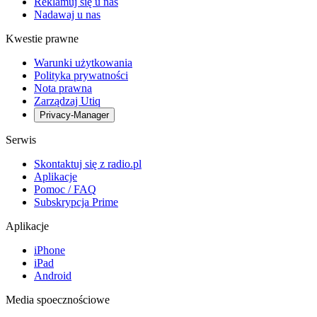
Reklamuj się u nas
Nadawaj u nas
Kwestie prawne
Warunki użytkowania
Polityka prywatności
Nota prawna
Zarządzaj Utiq
Privacy-Manager
Serwis
Skontaktuj się z radio.pl
Aplikacje
Pomoc / FAQ
Subskrypcja Prime
Aplikacje
iPhone
iPad
Android
Media spoecznościowe