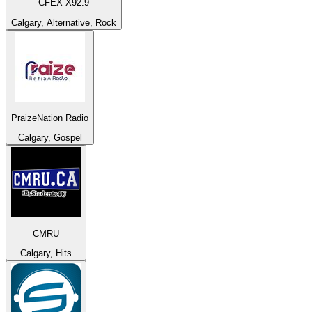
CFEX X92.9
Calgary, Alternative, Rock
PraizeNation Radio
Calgary, Gospel
CMRU
Calgary, Hits