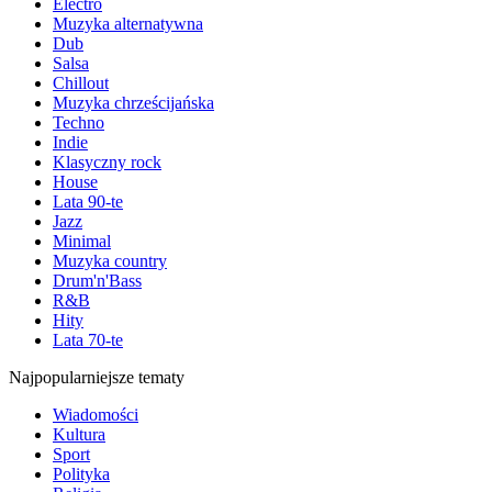
Electro
Muzyka alternatywna
Dub
Salsa
Chillout
Muzyka chrześcijańska
Techno
Indie
Klasyczny rock
House
Lata 90-te
Jazz
Minimal
Muzyka country
Drum'n'Bass
R&B
Hity
Lata 70-te
Najpopularniejsze tematy
Wiadomości
Kultura
Sport
Polityka