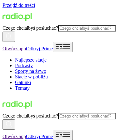
Przejdź do treści
Czego chciałbyś posłuchać?
Otwórz app
Odkryj Prime
Najlepsze stacje
Podcasty
Sporty na żywo
Stacje w pobliżu
Gatunki
Tematy
Czego chciałbyś posłuchać?
Otwórz app
Odkryj Prime