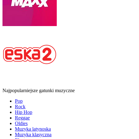
Najpopularniejsze gatunki muzyczne
Pop
Rock
Hip Hop
Reggae
Oldies
Muzyka latynoska
Muzyka klasyczna