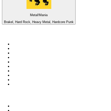
Metal!Mania
Brakel, Hard Rock, Heavy Metal, Hardcore Punk
Top 100 na
radio.pl
1
.
RMF FM
2
.
CHILLOUT ANTENNE von ANTENNE BAYERN
3
.
VOX FM
4
.
Trendy Radio
5
.
Radio ZET
6
.
TOK FM
7
.
Radio FEST
8
.
Złote Przeboje
9
.
RMF MAXX
10
.
Eska
100 najlepszych podcastów w
Polsce
1
.
Piąte: Nie zabijaj
2
.
Kryminatorium