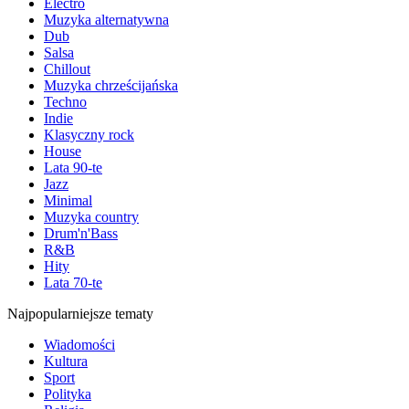
Electro
Muzyka alternatywna
Dub
Salsa
Chillout
Muzyka chrześcijańska
Techno
Indie
Klasyczny rock
House
Lata 90-te
Jazz
Minimal
Muzyka country
Drum'n'Bass
R&B
Hity
Lata 70-te
Najpopularniejsze tematy
Wiadomości
Kultura
Sport
Polityka