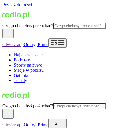
Przejdź do treści
Czego chciałbyś posłuchać?
Otwórz app
Odkryj Prime
Najlepsze stacje
Podcasty
Sporty na żywo
Stacje w pobliżu
Gatunki
Tematy
Czego chciałbyś posłuchać?
Otwórz app
Odkryj Prime