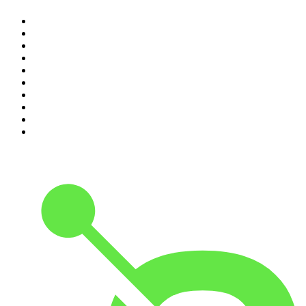
1
.
Piąte: Nie zabijaj
2
.
Kryminatorium
3
.
Raport o stanie świata Dariusza Rosiaka
4
.
Futura Podcast
5
.
Podcast Wojenne Historie
6
.
Przemek Górczyk Podcast
7
.
Olga Herring True Crime
8
.
OSW - Ośrodek Studiów Wschodnich
9
.
Radio Naukowe
10
.
Cyprian Majcher