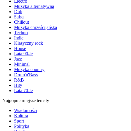
Electro
Muzyka alternatywna
Dub
Salsa
Chillout
Muzyka chrześcijańska
Techno
Indie
Klasyczny rock
House
Lata 90-te
Jazz
Minimal
Muzyka country
Drum'n'Bass
R&B
Hity
Lata 70-te
Najpopularniejsze tematy
Wiadomości
Kultura
Sport
Polityka