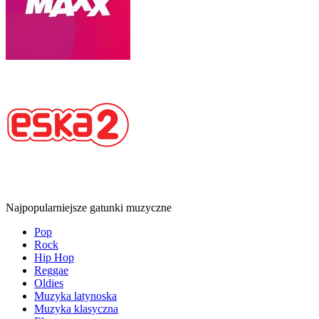
Najpopularniejsze gatunki muzyczne
Pop
Rock
Hip Hop
Reggae
Oldies
Muzyka latynoska
Muzyka klasyczna