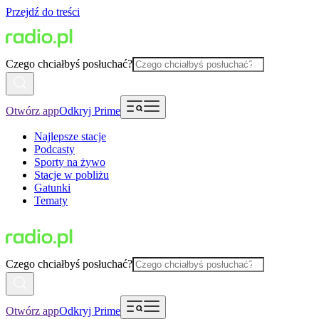
Przejdź do treści
Czego chciałbyś posłuchać?
Otwórz app
Odkryj Prime
Najlepsze stacje
Podcasty
Sporty na żywo
Stacje w pobliżu
Gatunki
Tematy
Czego chciałbyś posłuchać?
Otwórz app
Odkryj Prime