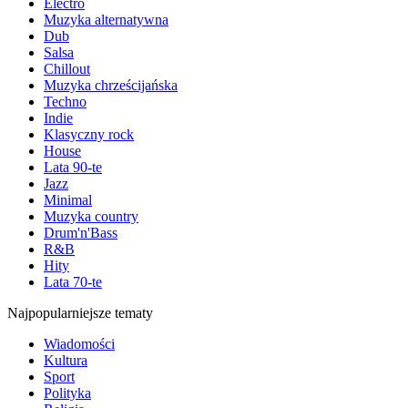
Electro
Muzyka alternatywna
Dub
Salsa
Chillout
Muzyka chrześcijańska
Techno
Indie
Klasyczny rock
House
Lata 90-te
Jazz
Minimal
Muzyka country
Drum'n'Bass
R&B
Hity
Lata 70-te
Najpopularniejsze tematy
Wiadomości
Kultura
Sport
Polityka