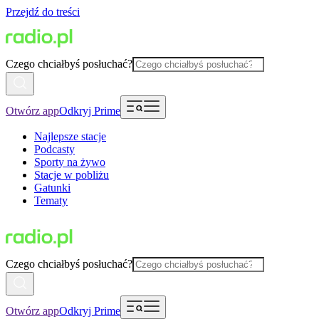
Przejdź do treści
Czego chciałbyś posłuchać?
Otwórz app
Odkryj Prime
Najlepsze stacje
Podcasty
Sporty na żywo
Stacje w pobliżu
Gatunki
Tematy
Czego chciałbyś posłuchać?
Otwórz app
Odkryj Prime