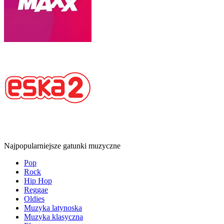
Najpopularniejsze gatunki muzyczne
Pop
Rock
Hip Hop
Reggae
Oldies
Muzyka latynoska
Muzyka klasyczna