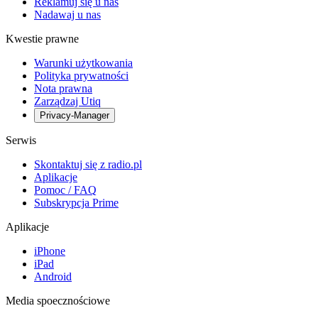
Reklamuj się u nas
Nadawaj u nas
Kwestie prawne
Warunki użytkowania
Polityka prywatności
Nota prawna
Zarządzaj Utiq
Privacy-Manager
Serwis
Skontaktuj się z radio.pl
Aplikacje
Pomoc / FAQ
Subskrypcja Prime
Aplikacje
iPhone
iPad
Android
Media spoecznościowe