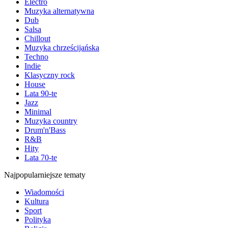
Electro
Muzyka alternatywna
Dub
Salsa
Chillout
Muzyka chrześcijańska
Techno
Indie
Klasyczny rock
House
Lata 90-te
Jazz
Minimal
Muzyka country
Drum'n'Bass
R&B
Hity
Lata 70-te
Najpopularniejsze tematy
Wiadomości
Kultura
Sport
Polityka