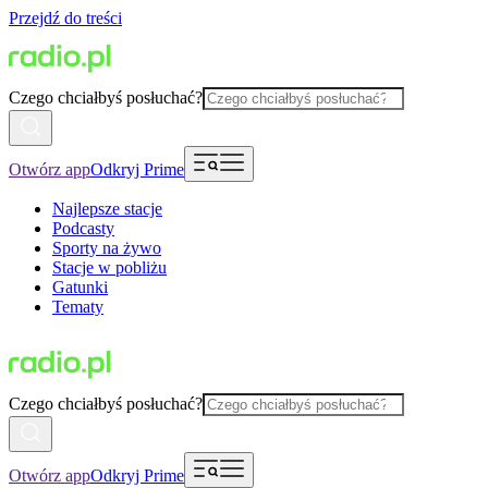
Przejdź do treści
Czego chciałbyś posłuchać?
Otwórz app
Odkryj Prime
Najlepsze stacje
Podcasty
Sporty na żywo
Stacje w pobliżu
Gatunki
Tematy
Czego chciałbyś posłuchać?
Otwórz app
Odkryj Prime