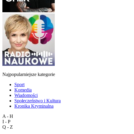
Najpopularniejsze kategorie
Sport
Komedia
Wiadomości
Społeczeństwo i Kultura
Kronika Kryminalna
A - H
I - P
Q - Z