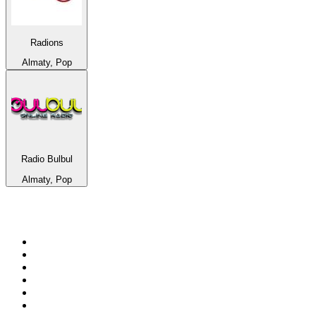
Radions
Almaty, Pop
Radio Bulbul
Almaty, Pop
Top 100 na
radio.pl
1
.
RMF FM
2
.
CHILLOUT ANTENNE von ANTENNE BAYERN
3
.
VOX FM
4
.
Radio ZET
5
.
TOK FM
6
.
Trendy Radio