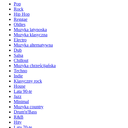
Pop
Rock
Hip Hop
Reggae
Oldies
Muzyka latynoska
Muzyka klasyczna
Electro
Muzyka alternatywna
Dub
Salsa
Chillout
Muzyka chrześcijańska
Techno
Indie
Klasyczny rock
House
Lata 90-te
Jazz
Minimal
Muzyka country
Drum'n'Bass
R&B
Hity
Lata 70-te