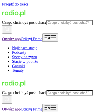
Przejdź do treści
Czego chciałbyś posłuchać?
Otwórz app
Odkryj Prime
Najlepsze stacje
Podcasty
Sporty na żywo
Stacje w pobliżu
Gatunki
Tematy
Czego chciałbyś posłuchać?
Otwórz app
Odkryj Prime