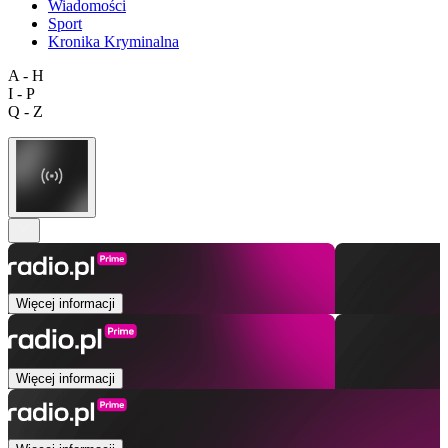
Wiadomości
Sport
Kronika Kryminalna
A - H
I - P
Q - Z
Więcej informacji
Więcej informacji