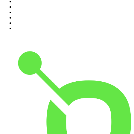
5
.
Futura Podcast
6
.
Przemek Górczyk Podcast
7
.
Podcast Wojenne Historie
8
.
Radio Naukowe
9
.
Podcast Historyczny
10
.
Cyprian Majcher